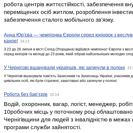
робота центрів життєстійкості, забезпечення вн
переміщених осіб житлом, розроблення інвестиц
забезпечення сталого мобільного зв’язку.
Анна Юр'єва — чемпіонка Європи серед юніорок з веслув
каное!
16:13
З 23 до 26 липня в місті Сегед (Угорщина) відбувся чемпіонат Європи з вес
серед юніорів та молоді до 23 років, який зібрав найсильніших молодих спо
У Чернігові вшанували українців, які загинули в полоні
15:
У Чернігові вшанували пам’ять Захисників та Захисниць України, учасників
цивільних осіб, які були страчені, закатовані або загинули у полоні.
Робота без бар’єрів
15:14
Водій, охоронник, вагар, логіст, менеджер, робі
10робочих місць у поточному році облаштован
Чернігівщини для людей з інвалідністю в межах
програми служби зайнятості.