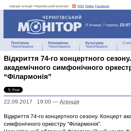
Інформ-агенція «Чернігівський монітор»:
RSS
Twitter
Facebook
Інформ-агенція
«Чернігівський монітор»
23:07
П`ятниця, 7 серпня,
Політична
Економічна
Культурна
Стил
Чернігівщина
Чернігівщина
Чернігівщина
Відкриття 74-го концертного сезону
академічного симфонічного оркест
“Філармонія”
22.09.2017 19:00
—
Агенцiя
Відкриття 74-го концертного сезону. Концерт ак
симфонічного оркестру “Філармонія”.