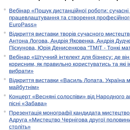
Вебінар «Пошук дистанційної роботи: сучасні
працевлаштування та створення професійног
EuroPass»
Відкриття виставки творів сучасного мистецтв
Антона Логова, Андрія Яковенка, Андрія Дудч
Піскунова, Юрія Денисенкова “ТМІТ - Тонкі мате
Вебінар «Штучний інтелект для бізнесу: де ві
корисним, як правильно користуватись та які 
вибрати»
Відкриття виставки «Василь Лопата. Україна м
майбутнім»
Концерт «Весняні солоспіви» від Народного 
пісні «Забава»
Презентація монографії кандидата мистецтво
Адруга «Мистецтво Чернігова другої половини 
століть»