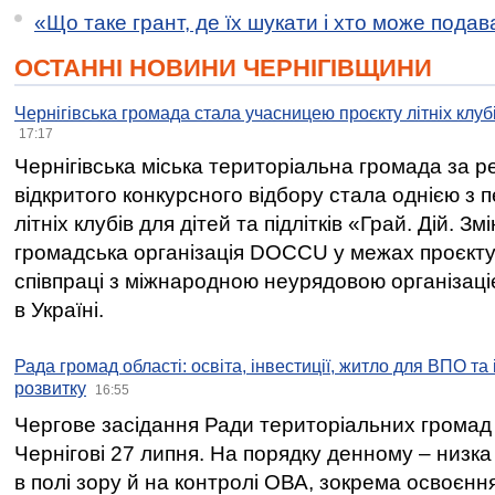
«Що таке грант, де їх шукати і хто може пода
ОСТАННІ НОВИНИ ЧЕРНІГІВЩИНИ
Чернігівська громада стала учасницею проєкту літніх клуб
17:17
Чернігівська міська територіальна громада за 
відкритого конкурсного відбору стала однією з
літніх клубів для дітей та підлітків «Грай. Дій. З
громадська організація DOCCU у межах проєкту 
співпраці з міжнародною неурядовою організаціє
в Україні.
Рада громад області: освіта, інвестиції, житло для ВПО та
розвитку
16:55
Чергове засідання Ради територіальних громад 
Чернігові 27 липня. На порядку денному – низка
в полі зору й на контролі ОВА, зокрема освоєння