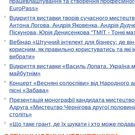
працевлаштування та створення професійног
EuroPass»
Відкриття виставки творів сучасного мистецтв
Антона Логова, Андрія Яковенка, Андрія Дудч
Піскунова, Юрія Денисенкова “ТМІТ - Тонкі мате
Вебінар «Штучний інтелект для бізнесу: де ві
корисним, як правильно користуватись та які 
вибрати»
Відкриття виставки «Василь Лопата. Україна м
майбутнім»
Концерт «Весняні солоспіви» від Народного 
пісні «Забава»
Презентація монографії кандидата мистецтво
Адруга «Мистецтво Чернігова другої половини 
століть»
«Що таке грант, де їх шукати і хто може пода