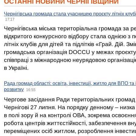
ОСТАННІ НОВИНИ ЧЕРНІГІВЩИНИ
Чернігівська громада стала учасницею проєкту літніх клуб
17:17
Чернігівська міська територіальна громада за 
відкритого конкурсного відбору стала однією з
літніх клубів для дітей та підлітків «Грай. Дій. З
громадська організація DOCCU у межах проєкту 
співпраці з міжнародною неурядовою організаціє
в Україні.
Рада громад області: освіта, інвестиції, житло для ВПО та
розвитку
16:55
Чергове засідання Ради територіальних громад 
Чернігові 27 липня. На порядку денному – низка
в полі зору й на контролі ОВА, зокрема освоєння
робота центрів життєстійкості, забезпечення вн
переміщених осіб житлом, розроблення інвестиц