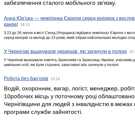
забезпечення сталого мобільного зв’язку.
Анна Юр'єва — чемпіонка Європи серед юніорок з веслув
каное!
16:13
З 23 до 26 липня в місті Сегед (Угорщина) відбувся чемпіонат Європи з вес
серед юніорів та молоді до 23 років, який зібрав найсильніших молодих спо
У Чернігові вшанували українців, які загинули в полоні
15:
У Чернігові вшанували пам’ять Захисників та Захисниць України, учасників
цивільних осіб, які були страчені, закатовані або загинули у полоні.
Робота без бар’єрів
15:14
Водій, охоронник, вагар, логіст, менеджер, робі
10робочих місць у поточному році облаштован
Чернігівщини для людей з інвалідністю в межах
програми служби зайнятості.