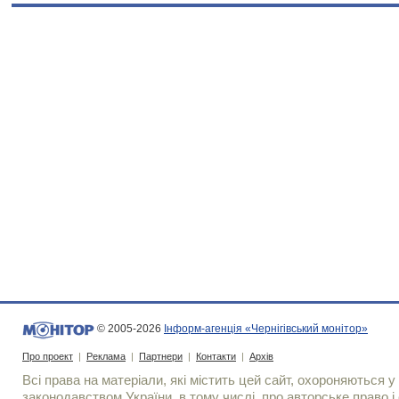
© 2005-2026
Інформ-агенція «Чернігівський монітор»
Про проект
|
Реклама
|
Партнери
|
Контакти
|
Архів
Всі права на матеріали, які містить цей сайт, охороняються у 
законодавством України, в тому числі, про авторське право і 