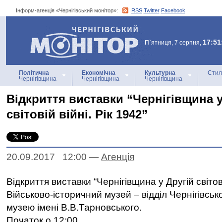
Інформ-агенція «Чернігівський монітор»:
RSS
Twitter
Facebook
Інформ-агенція
«Чернігівський монітор»
17:51
П`ятниця, 7 серпня,
Політична
Економічна
Культурна
Стил
Чернігівщина
Чернігівщина
Чернігівщина
Відкриття виставки “Чернігівщина у
світовій війні. Рік 1942”
20.09.2017 12:00
—
Агенцiя
Відкриття виставки “Чернігівщина у Другій світові
Військово-історичний музей – відділ Чернігівськ
музею імені В.В.Тарновського.
Початок о 12:00.