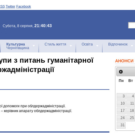
RSS
Twitter
Facebook
21:40:43
Субота, 8 серпня,
Культурна
Стиль життя
Освіта
Відпочинок
Чернігівщина
упи з питань гуманітарної
АНОНСИ 
жадміністрації
Пн
Вт
3
4
10
11
ої допомоги при облдержадміністрації.
17
18
– керівник апарату облдержадміністрації.
24
25
31