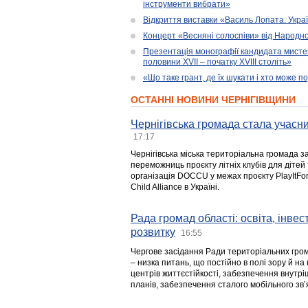
інструменти вибрати»
Відкриття виставки «Василь Лопата. Укра
Концерт «Весняні солоспіви» від Народно
Презентація монографії кандидата мисте
половини XVII – початку XVIII століть»
«Що таке грант, де їх шукати і хто може 
ОСТАННІ НОВИНИ ЧЕРНІГІВЩИНИ
Чернігівська громада стала учасни
17:17
Чернігівська міська територіальна громада з
переможниць проєкту літніх клубів для дітей 
організація DOCCU у межах проєкту PlayItFo
Child Alliance в Україні.
Рада громад області: освіта, інве
розвитку
16:55
Чергове засідання Ради територіальних гром
– низка питань, що постійно в полі зору й на
центрів життєстійкості, забезпечення внутр
планів, забезпечення сталого мобільного зв’я