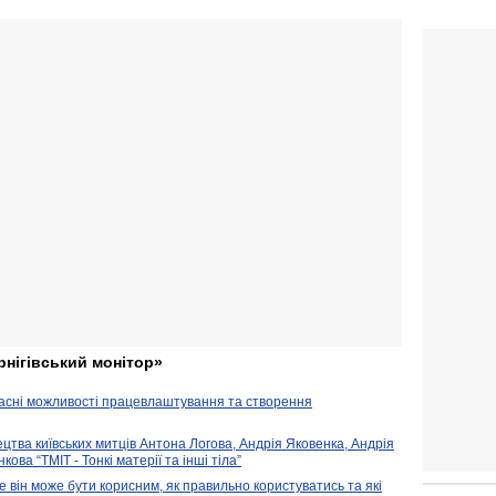
рнігівський монітор»
часні можливості працевлаштування та створення
ецтва київських митців Антона Логова, Андрія Яковенка, Андрія
ова “ТМІТ - Тонкі матерії та інші тіла”
е він може бути корисним, як правильно користуватись та які