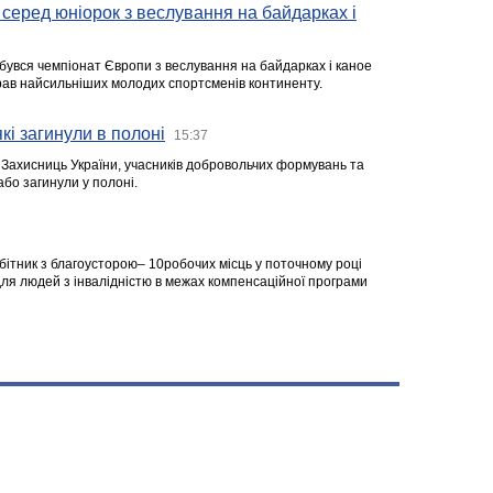
серед юніорок з веслування на байдарках і
ідбувся чемпіонат Європи з веслування на байдарках і каное
ібрав найсильніших молодих спортсменів континенту.
кі загинули в полоні
15:37
а Захисниць України, учасників добровольчих формувань та
 або загинули у полоні.
робітник з благоусторою– 10робочих місць у поточному році
я людей з інвалідністю в межах компенсаційної програми