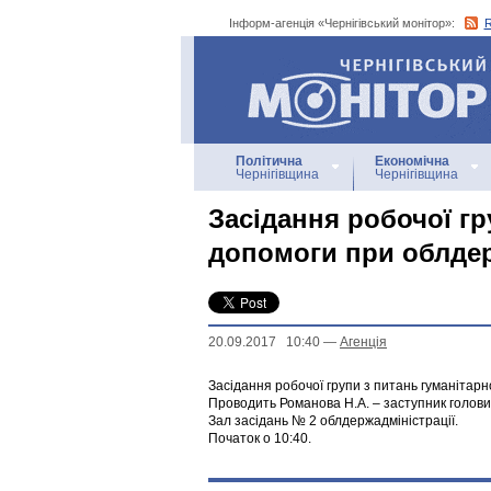
Інформ-агенція «Чернігівський монітор»:
Інформ-агенція
«Чернігівський монітор»
Політична
Економічна
Чернігівщина
Чернігівщина
Засідання робочої гр
допомоги при облдер
20.09.2017 10:40
—
Агенцiя
Засідання робочої групи з питань гуманітарн
Проводить Романова Н.А. – заступник голови 
Зал засідань № 2 облдержадміністрації.
Початок о 10:40.