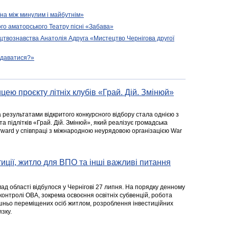
їна між минулим і майбутнім»
го аматорського Театру пісні «Забава»
цтвознавства Анатолія Адруга «Мистецтво Чернігова другої
подаватися?»
цею проєкту літніх клубів «Грай. Дій. Змінюй»
а результатами відкритого конкурсного відбору стала однією з
та підлітків «Грай. Дій. Змінюй», який реалізує громадська
rward у співпраці з міжнародною неурядовою організацією War
стиції, житло для ВПО та інші важливі питання
ад області відбулося у Чернігові 27 липня. На порядку денному
 контролі ОВА, зокрема освоєння освітніх субвенцій, робота
ішньо переміщених осіб житлом, розроблення інвестиційних
зку.