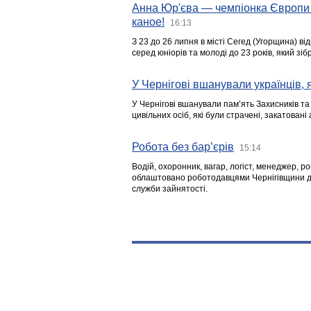
Анна Юр'єва — чемпіонка Європи 
каное!
16:13
З 23 до 26 липня в місті Сегед (Угорщина) в
серед юніорів та молоді до 23 років, який з
У Чернігові вшанували українців, я
У Чернігові вшанували пам’ять Захисників т
цивільних осіб, які були страчені, закатовані
Робота без бар’єрів
15:14
Водій, охоронник, вагар, логіст, менеджер, 
облаштовано роботодавцями Чернігівщини дл
служби зайнятості.