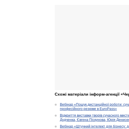
Схожі матеріали інформ-агенції «Че
Вебінар «Пошук дистанційної роботи: су
професійного резюме в EuroPass»
Відкриття виставки творів сучасного мист
Дудченка, Євгена Піскунова, Юрія Денисенк
Вебінар «Штучний інтелект для бізнесу: д