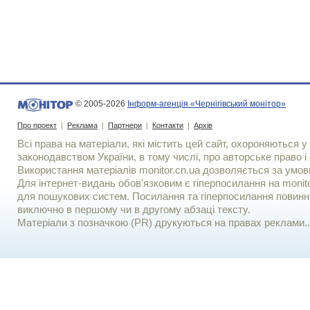
© 2005-2026
Інформ-агенція «Чернігівський монітор»
Про проект
|
Реклама
|
Партнери
|
Контакти
|
Архів
Всі права на матеріали, які містить цей сайт, охороняються у 
законодавством України, в тому числі, про авторське право і 
Використання матерiалiв monitor.cn.ua дозволяється за умов
Для iнтернет-видань обов'язковим є гiперпосилання на monito
для пошукових систем. Посилання та гіперпосилання повинні
виключно в першому чи в другому абзаці тексту.
Матеріали з позначкою (PR) друкуються на правах реклами..