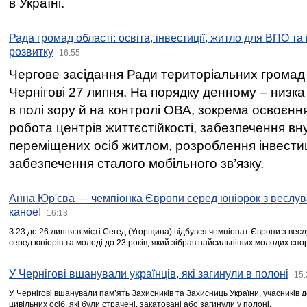
в Україні.
Рада громад області: освіта, інвестиції, житло для ВПО та
розвитку
16:55
Чергове засідання Ради територіальних громад 
Чернігові 27 липня. На порядку денному – низка
в полі зору й на контролі ОВА, зокрема освоєння
робота центрів життєстійкості, забезпечення вн
переміщених осіб житлом, розроблення інвестиц
забезпечення сталого мобільного зв’язку.
Анна Юр'єва — чемпіонка Європи серед юніорок з веслув
каное!
16:13
З 23 до 26 липня в місті Сегед (Угорщина) відбувся чемпіонат Європи з вес
серед юніорів та молоді до 23 років, який зібрав найсильніших молодих спо
У Чернігові вшанували українців, які загинули в полоні
15:
У Чернігові вшанували пам’ять Захисників та Захисниць України, учасників
цивільних осіб, які були страчені, закатовані або загинули у полоні.