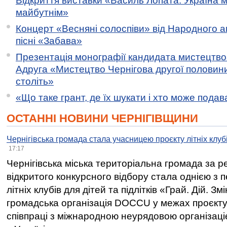
Відкриття виставки «Василь Лопата. Україна м
майбутнім»
Концерт «Весняні солоспіви» від Народного 
пісні «Забава»
Презентація монографії кандидата мистецтво
Адруга «Мистецтво Чернігова другої половини 
століть»
«Що таке грант, де їх шукати і хто може пода
ОСТАННІ НОВИНИ ЧЕРНІГІВЩИНИ
Чернігівська громада стала учасницею проєкту літніх клуб
17:17
Чернігівська міська територіальна громада за 
відкритого конкурсного відбору стала однією з
літніх клубів для дітей та підлітків «Грай. Дій. З
громадська організація DOCCU у межах проєкту 
співпраці з міжнародною неурядовою організаціє