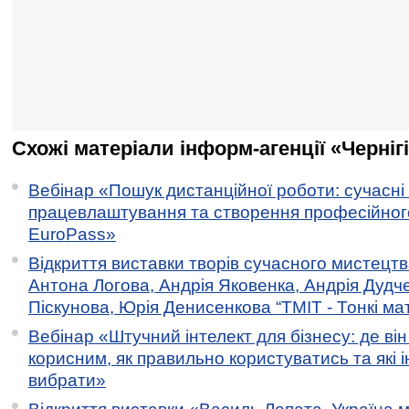
Схожі матеріали інформ-агенції «Черніг
Вебінар «Пошук дистанційної роботи: сучасні
працевлаштування та створення професійног
EuroPass»
Відкриття виставки творів сучасного мистецтв
Антона Логова, Андрія Яковенка, Андрія Дудч
Піскунова, Юрія Денисенкова “ТМІТ - Тонкі мате
Вебінар «Штучний інтелект для бізнесу: де ві
корисним, як правильно користуватись та які 
вибрати»