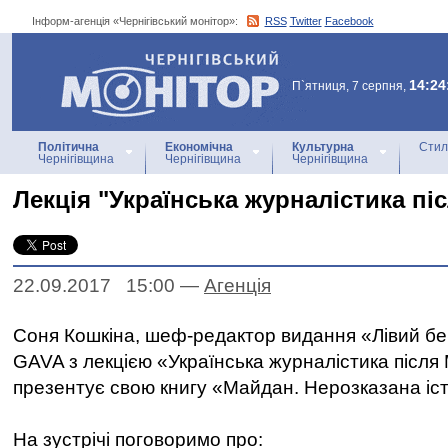
Інформ-агенція «Чернігівський монітор»:
RSS
Twitter
Facebook
Інформ-агенція
«Чернігівський монітор»
14:24
П`ятниця, 7 серпня,
Політична
Економічна
Культурна
Стил
Чернігівщина
Чернігівщина
Чернігівщина
Лекція "Українська журналістика пі
22.09.2017 15:00
—
Агенцiя
Соня Кошкіна, шеф-редактор видання «Лівий бе
GAVA з лекцією «Українська журналістика після
презентує свою книгу «Майдан. Нерозказана іст
На зустрічі поговоримо про: