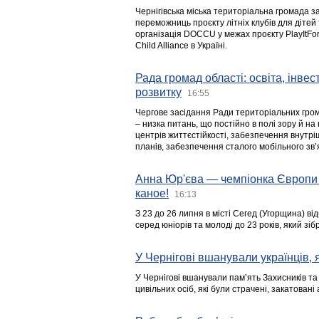
Чернігівська міська територіальна громада з
переможниць проєкту літніх клубів для дітей 
організація DOCCU у межах проєкту PlayItFo
Child Alliance в Україні.
Рада громад області: освіта, інве
розвитку
16:55
Чергове засідання Ради територіальних гром
– низка питань, що постійно в полі зору й на
центрів життєстійкості, забезпечення внутр
планів, забезпечення сталого мобільного зв’я
Анна Юр'єва — чемпіонка Європи 
каное!
16:13
З 23 до 26 липня в місті Сегед (Угорщина) в
серед юніорів та молоді до 23 років, який з
У Чернігові вшанували українців, я
У Чернігові вшанували пам’ять Захисників т
цивільних осіб, які були страчені, закатовані