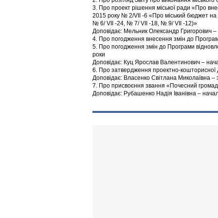
2. Про розгляд Звіту про виконання міського 
3. Про проект рішення міської ради «Про вне
2015 року № 2/VII -6 «Про міський бюджет на 2
№ 6/ VII -24, № 7/ VII -18, № 9/ VII -12)»
Доповідає: Мельник Олександр Григорович –
4. Про погодження внесення змін до Програм
5. Про погодження змін до Програми відновл
роки
Доповідає: Куц Ярослав Валентинович – нач
6. Про затвердження проектно-кошторисної 
Доповідає: Власенко Світлана Миколаївна – 
7. Про присвоєння звання «Почесний громад
Доповідає: Рубашенко Надія Іванівна – начал