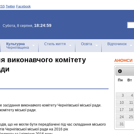
RSS
Twitter
Facebook
18:24:59
Субота, 8 серпня,
Культурна
Стиль життя
Освіта
Відпочинок
Чернігівщина
ня виконавчого комітету
АНОНСИ 
ади
Пн
Вт
3
4
10
11
е засідання виконавчого комітету Чернігівської міської ради.
17
18
омітету міської ради.
24
25
31
ів, що не могли бути передбачені під час складання міського
в Чернігівської міської ради на 2016 рік