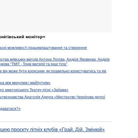
рнігівський монітор»
часні можливості працевлаштування та створення
ецтва київських митців Антона Логова, Андрія Яковенка, Андрія
ова “ТМІТ - Тонкі матерії та інші тіла”
е він може бути корисним, як правильно користуватись та які
їна між минулим і майбутнім»
го аматорського Театру пісні «Забава»
цтвознавства Анатолія Адруга «Мистецтво Чернігова другої
подаватися?»
цею проєкту літніх клубів «Грай. Дій. Змінюй»