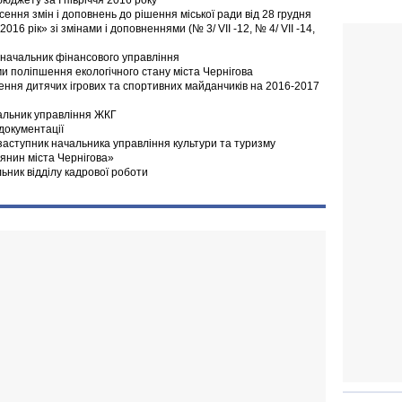
бюджету за І півріччя 2016 року
сення змін і доповнень до рішення міської ради від 28 грудня
016 рік» зі змінами і доповненнями (№ 3/ VII -12, № 4/ VII -14,
 начальник фінансового управління
и поліпшення екологічного стану міста Чернігова
ення дитячих ігрових та спортивних майданчиків на 2016-2017
альник управління ЖКГ
документації
заступник начальника управління культури та туризму
янин міста Чернігова»
ьник відділу кадрової роботи