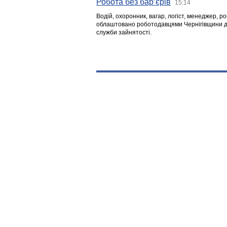
Робота без бар’єрів
15:14
Водій, охоронник, вагар, логіст, менеджер, 
облаштовано роботодавцями Чернігівщини дл
служби зайнятості.