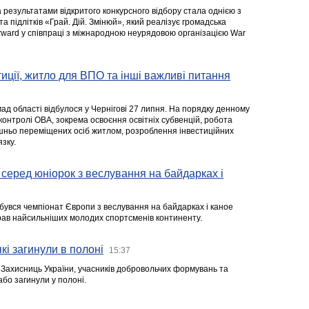
а результатами відкритого конкурсного відбору стала однією з
та підлітків «Грай. Дій. Змінюй», який реалізує громадська
rward у співпраці з міжнародною неурядовою організацією War
стиції, житло для ВПО та інші важливі питання
ад області відбулося у Чернігові 27 липня. На порядку денному
 контролі ОВА, зокрема освоєння освітніх субвенцій, робота
ішньо переміщених осіб житлом, розроблення інвестиційних
зку.
серед юніорок з веслування на байдарках і
ідбувся чемпіонат Європи з веслування на байдарках і каное
ібрав найсильніших молодих спортсменів континенту.
кі загинули в полоні
15:37
а Захисниць України, учасників добровольчих формувань та
 або загинули у полоні.