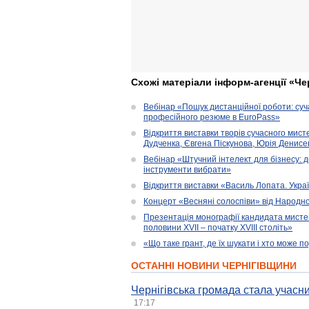
Схожі матеріали інформ-агенції «Че
Вебінар «Пошук дистанційної роботи: су
професійного резюме в EuroPass»
Відкриття виставки творів сучасного мист
Дудченка, Євгена Піскунова, Юрія Денисенк
Вебінар «Штучний інтелект для бізнесу: д
інструменти вибрати»
Відкриття виставки «Василь Лопата. Укра
Концерт «Весняні солоспіви» від Народно
Презентація монографії кандидата мисте
половини XVII – початку XVIII століть»
«Що таке грант, де їх шукати і хто може 
ОСТАННІ НОВИНИ ЧЕРНІГІВЩИНИ
Чернігівська громада стала учасни
17:17