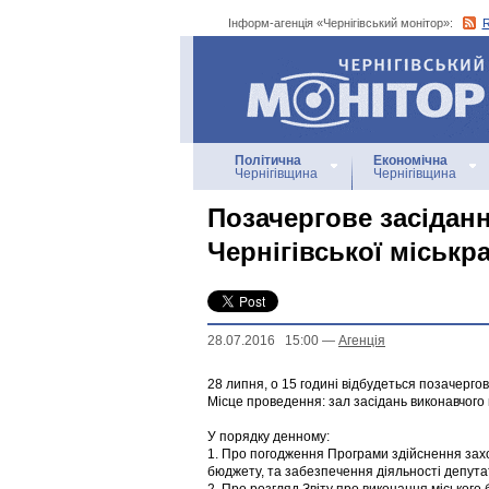
Інформ-агенція «Чернігівський монітор»:
Інформ-агенція
«Чернігівський монітор»
Політична
Економічна
Чернігівщина
Чернігівщина
Позачергове засідан
Чернігівської міськр
28.07.2016 15:00
—
Агенцiя
28 липня, о 15 годині відбудеться позачергов
Місце проведення: зал засідань виконавчого к
У порядку денному:
1. Про погодження Програми здійснення заход
бюджету, та забезпечення діяльності депутаті