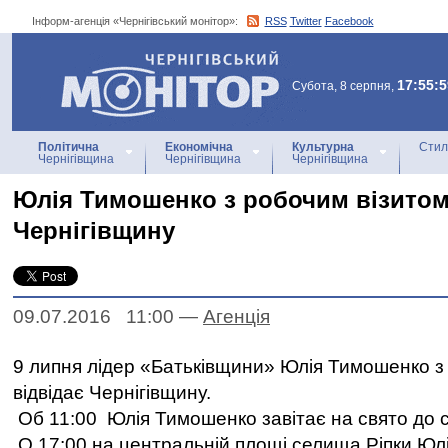
Інформ-агенція «Чернігівський монітор»:
RSS
Twitter
Facebook
Інформ-агенція
«Чернігівський монітор»
17:55:5
Субота, 8 серпня,
Політична
Економічна
Культурна
Стил
Чернігівщина
Чернігівщина
Чернігівщина
Юлія Тимошенко з робочим візитом
Чернігівщину
09.07.2016 11:00
—
Агенцiя
9 липня лідер «Батьківщини» Юлія Тимошенко з
відвідає Чернігівщину.
Об 11:00 Юлія Тимошенко завітає на свято до с.
О 17:00 на центральній площі селища Ріпки Юл