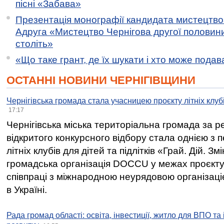
пісні «Забава»
Презентація монографії кандидата мистецтво
Адруга «Мистецтво Чернігова другої половини 
століть»
«Що таке грант, де їх шукати і хто може пода
ОСТАННІ НОВИНИ ЧЕРНІГІВЩИНИ
Чернігівська громада стала учасницею проєкту літніх клуб
17:17
Чернігівська міська територіальна громада за 
відкритого конкурсного відбору стала однією з
літніх клубів для дітей та підлітків «Грай. Дій. З
громадська організація DOCCU у межах проєкту 
співпраці з міжнародною неурядовою організаціє
в Україні.
Рада громад області: освіта, інвестиції, житло для ВПО та