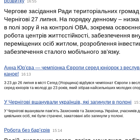
розвитку
16:55
Чергове засідання Ради територіальних громад 
Чернігові 27 липня. На порядку денному – низка
в полі зору й на контролі ОВА, зокрема освоєння
робота центрів життєстійкості, забезпечення вн
переміщених осіб житлом, розроблення інвестиц
забезпечення сталого мобільного зв’язку.
Анна Юр'єва — чемпіонка Європи серед юніорок з веслув
каное!
16:13
З 23 до 26 липня в місті Сегед (Угорщина) відбувся чемпіонат Європи з вес
серед юніорів та молоді до 23 років, який зібрав найсильніших молодих спо
У Чернігові вшанували українців, які загинули в полоні
15:
У Чернігові вшанували пам’ять Захисників та Захисниць України, учасників
цивільних осіб, які були страчені, закатовані або загинули у полоні.
Робота без бар’єрів
15:14