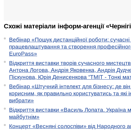
Схожі матеріали інформ-агенції «Черніг
Вебінар «Пошук дистанційної роботи: сучасні
працевлаштування та створення професійног
EuroPass»
Відкриття виставки творів сучасного мистецтв
Антона Логова, Андрія Яковенка, Андрія Дудч
Піскунова, Юрія Денисенкова “ТМІТ - Тонкі мате
Вебінар «Штучний інтелект для бізнесу: де ві
корисним, як правильно користуватись та які 
вибрати»
Відкриття виставки «Василь Лопата. Україна м
майбутнім»
Концерт «Весняні солоспіви» від Народного 