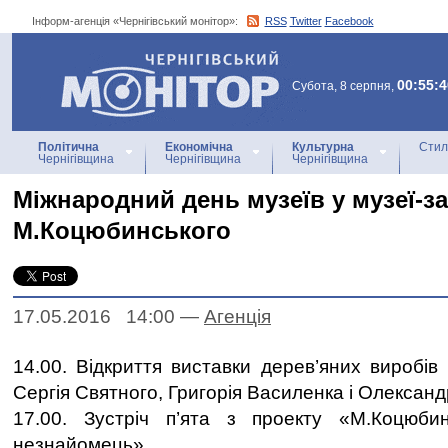
Інформ-агенція «Чернігівський монітор»:
RSS
Twitter
Facebook
Інформ-агенція
«Чернігівський монітор»
00:55:4
Субота, 8 серпня,
Політична
Економічна
Культурна
Стил
Чернігівщина
Чернігівщина
Чернігівщина
Міжнародний день музеїв у музеї-з
М.Коцюбинського
17.05.2016 14:00
—
Агенцiя
14.00. Відкриття виставки дерев’яних виробів
Сергія Святного, Григорія Василенка і Олексан
17.00. Зустріч п’ята з проекту «М.Коцюб
незнайомець».