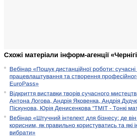
Схожі матеріали інформ-агенції «Черніг
Вебінар «Пошук дистанційної роботи: сучасні
працевлаштування та створення професійног
EuroPass»
Відкриття виставки творів сучасного мистецтв
Антона Логова, Андрія Яковенка, Андрія Дудч
Піскунова, Юрія Денисенкова “ТМІТ - Тонкі мате
Вебінар «Штучний інтелект для бізнесу: де ві
корисним, як правильно користуватись та які 
вибрати»