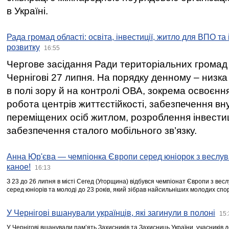
в Україні.
Рада громад області: освіта, інвестиції, житло для ВПО та
розвитку
16:55
Чергове засідання Ради територіальних громад 
Чернігові 27 липня. На порядку денному – низка
в полі зору й на контролі ОВА, зокрема освоєння
робота центрів життєстійкості, забезпечення вн
переміщених осіб житлом, розроблення інвестиц
забезпечення сталого мобільного зв’язку.
Анна Юр'єва — чемпіонка Європи серед юніорок з веслув
каное!
16:13
З 23 до 26 липня в місті Сегед (Угорщина) відбувся чемпіонат Європи з вес
серед юніорів та молоді до 23 років, який зібрав найсильніших молодих спо
У Чернігові вшанували українців, які загинули в полоні
15:
У Чернігові вшанували пам’ять Захисників та Захисниць України, учасників