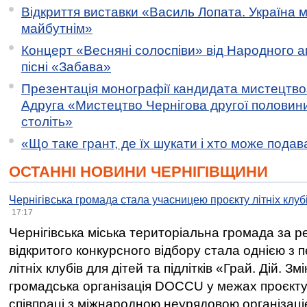
Відкриття виставки «Василь Лопата. Україна м
майбутнім»
Концерт «Весняні солоспіви» від Народного 
пісні «Забава»
Презентація монографії кандидата мистецтво
Адруга «Мистецтво Чернігова другої половини 
століть»
«Що таке грант, де їх шукати і хто може пода
ОСТАННІ НОВИНИ ЧЕРНІГІВЩИНИ
Чернігівська громада стала учасницею проєкту літніх клуб
17:17
Чернігівська міська територіальна громада за 
відкритого конкурсного відбору стала однією з
літніх клубів для дітей та підлітків «Грай. Дій. З
громадська організація DOCCU у межах проєкту 
співпраці з міжнародною неурядовою організаціє