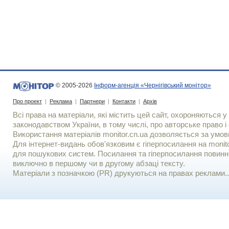
© 2005-2026
Інформ-агенція «Чернігівський монітор»
Про проект
|
Реклама
|
Партнери
|
Контакти
|
Архів
Всі права на матеріали, які містить цей сайт, охороняються у 
законодавством України, в тому числі, про авторське право і 
Використання матерiалiв monitor.cn.ua дозволяється за умов
Для iнтернет-видань обов'язковим є гiперпосилання на monito
для пошукових систем. Посилання та гіперпосилання повинні
виключно в першому чи в другому абзаці тексту.
Матеріали з позначкою (PR) друкуються на правах реклами..