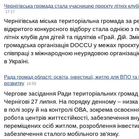
Чернігівська громада стала учасницею проєкту літніх клуб
17:17
Чернігівська міська територіальна громада за 
відкритого конкурсного відбору стала однією з
літніх клубів для дітей та підлітків «Грай. Дій. З
громадська організація DOCCU у межах проєкту 
співпраці з міжнародною неурядовою організаціє
в Україні.
Рада громад області: освіта, інвестиції, житло для ВПО та
розвитку
16:55
Чергове засідання Ради територіальних громад 
Чернігові 27 липня. На порядку денному – низка
в полі зору й на контролі ОВА, зокрема освоєння
робота центрів життєстійкості, забезпечення вн
переміщених осіб житлом, розроблення інвестиц
забезпечення сталого мобільного зв’язку.