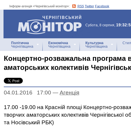
Інформ-агенція «Чернігівський монітор»:
RSS
Twitter
Facebook
Інформ-агенція
«Чернігівський монітор»
19:32:5
Субота, 8 серпня,
Політична
Економічна
Культурна
Стил
Чернігівщина
Чернігівщина
Чернігівщина
Концертно-розважальна програма в
аматорських колективів Чернігівськ
04.01.2016 17:00
—
Агенцiя
17.00 -19.00 на Красній площі Концертно-розва
творчих аматорських колективів Чернігівської о
та Носівський РБК)