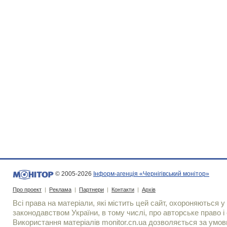
© 2005-2026
Інформ-агенція «Чернігівський монітор»
Про проект
|
Реклама
|
Партнери
|
Контакти
|
Архів
Всі права на матеріали, які містить цей сайт, охороняються у 
законодавством України, в тому числі, про авторське право і 
Використання матерiалiв monitor.cn.ua дозволяється за умов