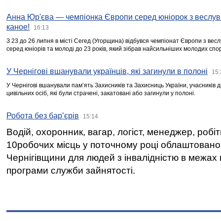
Анна Юр'єва — чемпіонка Європи серед юніорок з веслув
каное!
16:13
З 23 до 26 липня в місті Сегед (Угорщина) відбувся чемпіонат Європи з вес
серед юніорів та молоді до 23 років, який зібрав найсильніших молодих спо
У Чернігові вшанували українців, які загинули в полоні
15:
У Чернігові вшанували пам’ять Захисників та Захисниць України, учасників
цивільних осіб, які були страчені, закатовані або загинули у полоні.
Робота без бар’єрів
15:14
Водій, охоронник, вагар, логіст, менеджер, робі
10робочих місць у поточному році облаштован
Чернігівщини для людей з інвалідністю в межах
програми служби зайнятості.