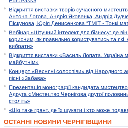
EuroPass»
Відкриття виставки творів сучасного мистецтв
Антона Логова, Андрія Яковенка, Андрія Дудч
Піскунова, Юрія Денисенкова “ТМІТ - Тонкі мате
Вебінар «Штучний інтелект для бізнесу: де ві
корисним, як правильно користуватись та які 
вибрати»
Відкриття виставки «Василь Лопата. Україна м
майбутнім»
Концерт «Весняні солоспіви» від Народного 
пісні «Забава»
Презентація монографії кандидата мистецтво
Адруга «Мистецтво Чернігова другої половини 
століть»
«Що таке грант, де їх шукати і хто може пода
ОСТАННІ НОВИНИ ЧЕРНІГІВЩИНИ