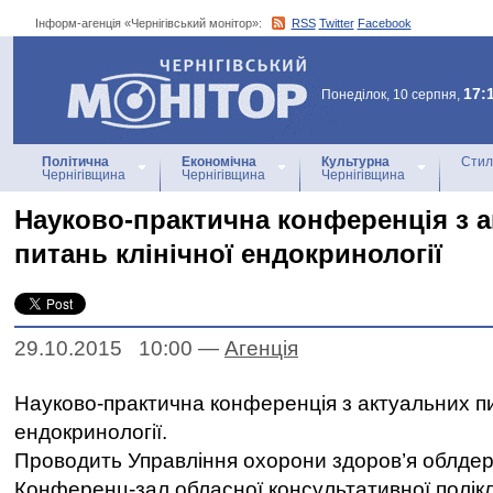
Інформ-агенція «Чернігівський монітор»:
RSS
Twitter
Facebook
Інформ-агенція
«Чернігівський монітор»
17:
Понеділок, 10 серпня,
Політична
Економічна
Культурна
Стил
Чернігівщина
Чернігівщина
Чернігівщина
Науково-практична конференція з 
питань клінічної ендокринології
29.10.2015 10:00
—
Агенцiя
Науково-практична конференція з актуальних пи
ендокринології.
Проводить Управління охорони здоров’я облдер
Конференц-зал обласної консультативної поліклін