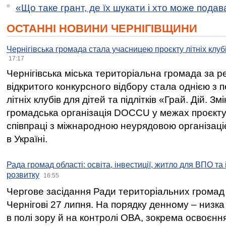
«Що таке грант, де їх шукати і хто може пода
ОСТАННІ НОВИНИ ЧЕРНІГІВЩИНИ
Чернігівська громада стала учасницею проєкту літніх клуб
17:17
Чернігівська міська територіальна громада за 
відкритого конкурсного відбору стала однією з
літніх клубів для дітей та підлітків «Грай. Дій. З
громадська організація DOCCU у межах проєкту 
співпраці з міжнародною неурядовою організаціє
в Україні.
Рада громад області: освіта, інвестиції, житло для ВПО та
розвитку
16:55
Чергове засідання Ради територіальних громад 
Чернігові 27 липня. На порядку денному – низка
в полі зору й на контролі ОВА, зокрема освоєння