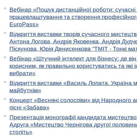
Вебінар «Пошук дистанційної роботи: сучасні
працевлаштування та створення професійног
EuroPass»
Відкриття виставки творів сучасного мистецтв
Антона Логова, Андрія Яковенка, Андрія Дудч
Піскунова, Юрія Денисенкова “ТМІТ - Тонкі мате
Вебінар «Штучний інтелект для бізнесу: де ві
корисним, як правильно користуватись та які 
вибрати»
Відкриття виставки «Василь Лопата. Україна м
майбутнім»
Концерт «Весняні солоспіви» від Народного 
пісні «Забава»
Презентація монографії кандидата мистецтво
Адруга «Мистецтво Чернігова другої половини 
століть»