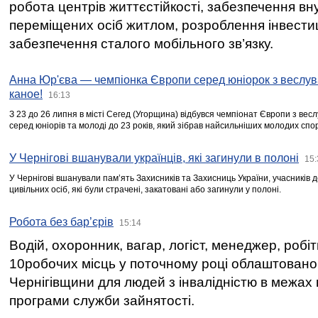
робота центрів життєстійкості, забезпечення вн
переміщених осіб житлом, розроблення інвестиц
забезпечення сталого мобільного зв’язку.
Анна Юр'єва — чемпіонка Європи серед юніорок з веслув
каное!
16:13
З 23 до 26 липня в місті Сегед (Угорщина) відбувся чемпіонат Європи з вес
серед юніорів та молоді до 23 років, який зібрав найсильніших молодих спо
У Чернігові вшанували українців, які загинули в полоні
15:
У Чернігові вшанували пам’ять Захисників та Захисниць України, учасників
цивільних осіб, які були страчені, закатовані або загинули у полоні.
Робота без бар’єрів
15:14
Водій, охоронник, вагар, логіст, менеджер, робі
10робочих місць у поточному році облаштован
Чернігівщини для людей з інвалідністю в межах
програми служби зайнятості.