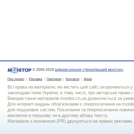
© 2005-2026
Інформ-агенція «Чернігівський монітор»
Про проект
|
Реклама
|
Партнери
|
Контакти
|
Архів
Всі права на матеріали, які містить цей сайт, охороняються у 
законодавством України, в тому числі, про авторське право і 
Використання матерiалiв monitor.cn.ua дозволяється за умов
Для iнтернет-видань обов'язковим є гiперпосилання на monito
для пошукових систем. Посилання та гіперпосилання повинні
виключно в першому чи в другому абзаці тексту.
Матеріали з позначкою (PR) друкуються на правах реклами..