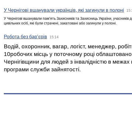
У Чернігові вшанували українців, які загинули в полоні
15:
У Чернігові вшанували пам’ять Захисників та Захисниць України, учасників
цивільних осіб, які були страчені, закатовані або загинули у полоні.
Робота без бар’єрів
15:14
Водій, охоронник, вагар, логіст, менеджер, робі
10робочих місць у поточному році облаштован
Чернігівщини для людей з інвалідністю в межах
програми служби зайнятості.