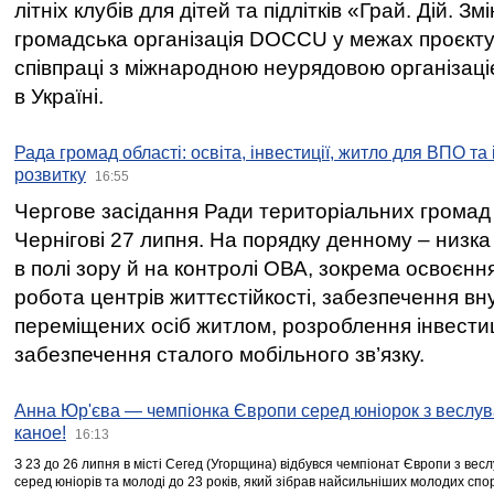
літніх клубів для дітей та підлітків «Грай. Дій. З
громадська організація DOCCU у межах проєкту 
співпраці з міжнародною неурядовою організаціє
в Україні.
Рада громад області: освіта, інвестиції, житло для ВПО та
розвитку
16:55
Чергове засідання Ради територіальних громад 
Чернігові 27 липня. На порядку денному – низка
в полі зору й на контролі ОВА, зокрема освоєння
робота центрів життєстійкості, забезпечення вн
переміщених осіб житлом, розроблення інвестиц
забезпечення сталого мобільного зв’язку.
Анна Юр'єва — чемпіонка Європи серед юніорок з веслув
каное!
16:13
З 23 до 26 липня в місті Сегед (Угорщина) відбувся чемпіонат Європи з вес
серед юніорів та молоді до 23 років, який зібрав найсильніших молодих спо