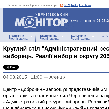
Інформ-агенція «Чернігівський монітор»:
RSS
Twitter
Facebook
Інформ-агенція
«Чернігівський монітор»
01:26:2
Субота, 8 серпня,
Політична
Економічна
Культурна
Стил
Чернігівщина
Чернігівщина
Чернігівщина
Круглий стіл "Адміністративний рес
виборець. Реалії виборів округу 20
04.08.2015 11:00
—
Агенцiя
Центр «Доброчин» запрошує представників ЗМІ
організацій та політичних сил Чернігівщини на к
«Адміністративний ресурс і виборець. Реалії виб
що відбудеться в Дискусійному клубі «Експертн