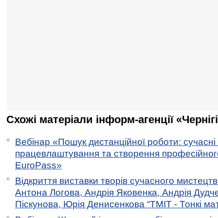
Схожі матеріали інформ-агенції «Черніг
Вебінар «Пошук дистанційної роботи: сучасні
працевлаштування та створення професійног
EuroPass»
Відкриття виставки творів сучасного мистецтв
Антона Логова, Андрія Яковенка, Андрія Дудч
Піскунова, Юрія Денисенкова “ТМІТ - Тонкі мате