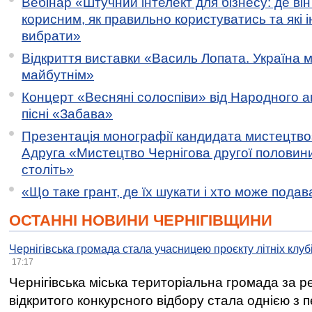
Вебінар «Штучний інтелект для бізнесу: де ві
корисним, як правильно користуватись та які 
вибрати»
Відкриття виставки «Василь Лопата. Україна м
майбутнім»
Концерт «Весняні солоспіви» від Народного 
пісні «Забава»
Презентація монографії кандидата мистецтво
Адруга «Мистецтво Чернігова другої половини 
століть»
«Що таке грант, де їх шукати і хто може пода
ОСТАННІ НОВИНИ ЧЕРНІГІВЩИНИ
Чернігівська громада стала учасницею проєкту літніх клуб
17:17
Чернігівська міська територіальна громада за 
відкритого конкурсного відбору стала однією з