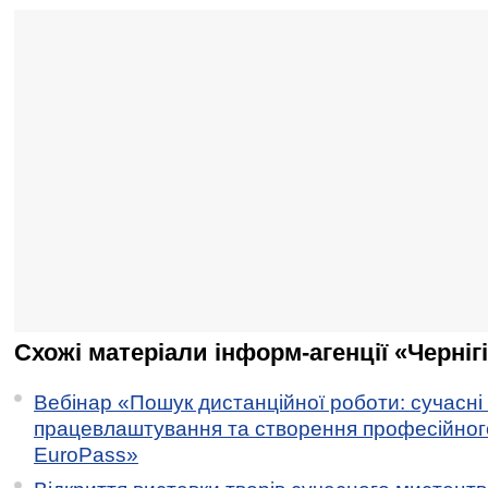
Схожі матеріали інформ-агенції «Черніг
Вебінар «Пошук дистанційної роботи: сучасні
працевлаштування та створення професійног
EuroPass»