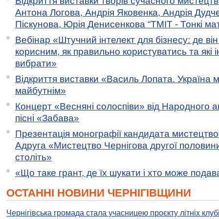
Відкриття виставки творів сучасного мистецтв
Антона Логова, Андрія Яковенка, Андрія Дудч
Піскунова, Юрія Денисенкова “ТМІТ - Тонкі мате
Вебінар «Штучний інтелект для бізнесу: де ві
корисним, як правильно користуватись та які 
вибрати»
Відкриття виставки «Василь Лопата. Україна м
майбутнім»
Концерт «Весняні солоспіви» від Народного 
пісні «Забава»
Презентація монографії кандидата мистецтво
Адруга «Мистецтво Чернігова другої половини 
століть»
«Що таке грант, де їх шукати і хто може пода
ОСТАННІ НОВИНИ ЧЕРНІГІВЩИНИ
Чернігівська громада стала учасницею проєкту літніх клуб