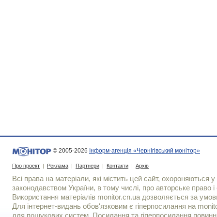
© 2005-2026
Інформ-агенція «Чернігівський монітор»
Про проект
|
Реклама
|
Партнери
|
Контакти
|
Архів
Всі права на матеріали, які містить цей сайт, охороняються у 
законодавством України, в тому числі, про авторське право і 
Використання матерiалiв monitor.cn.ua дозволяється за умов
Для iнтернет-видань обов'язковим є гiперпосилання на monito
для пошукових систем. Посилання та гіперпосилання повинні