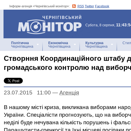
Інформ-агенція «Чернігівський монітор»:
RSS
Twitter
Facebook
Інформ-агенція
«Чернігівський монітор»
11:43:5
Субота, 8 серпня,
Політична
Економічна
Культурна
Стил
Чернігівщина
Чернігівщина
Чернігівщина
Cтворння Координаційного штабу 
громадського контролю над вибор
23.07.2015 11:00
—
Агенцiя
В нашому місті криза, викликана виборами наро
України. Спеціалісти прогнозують, що на виборч
неділі буде нечувана кількість порушень і фальс
Парашутисти-гречкосії та їхні місцеві посіпаки 