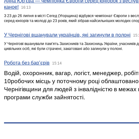
Анна Юр'єва — чемпіонка Європи серед юніорок з веслув
каное!
16:13
З 23 до 26 липня в місті Сегед (Угорщина) відбувся чемпіонат Європи з вес
серед юніорів та молоді до 23 років, який зібрав найсильніших молодих спо
У Чернігові вшанували українців, які загинули в полоні
15:
У Чернігові вшанували пам’ять Захисників та Захисниць України, учасників
цивільних осіб, які були страчені, закатовані або загинули у полоні.
Робота без бар’єрів
15:14
Водій, охоронник, вагар, логіст, менеджер, робі
10робочих місць у поточному році облаштован
Чернігівщини для людей з інвалідністю в межах
програми служби зайнятості.