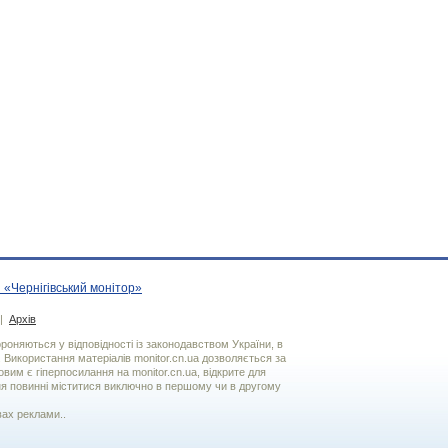
 «Чернігівський монітор»
|
Архів
хороняються у відповідності із законодавством України, в
. Використання матерiалiв monitor.cn.ua дозволяється за
вим є гiперпосилання на monitor.cn.ua, відкрите для
я повинні міститися виключно в першому чи в другому
вах реклами..