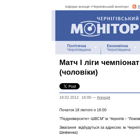
Інформ-агенція «Чернігівський монітор»:
Інформ-агенція
«Чернігівський монітор»
Політична
Економічна
Чернігівщина
Чернігівщина
Матч І ліги чемпіона
(чоловіки)
18.02.2012 16:00
—
Агенцiя
Початок 18 лютого о 16:00
“Педуніверситет–ШВСМ” м. Чернігів – “Локом
Змагання відбудуться за адресою: м. Чернігі
Шевченка)