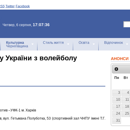
RSS
Twitter
Facebook
17:07:36
Четвер, 6 серпня,
Культурна
Стиль життя
Освіта
Відпочинок
Чернігівщина
ту України з волейболу
АНОНСИ 
Пн
Вт
3
4
10
11
17
18
отив –УФК-1 м. Харків
24
25
в, вул. Гетьмана Полуботка, 53 (спортивний зал ЧНПУ імені Т.Г.
31