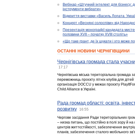
Вебінар «Штучний інтелект для бізнесу: д
інструменти вибрати»
Відкриття виставки «Василь Лопата. Укра
Концерт «Весняні солоспіви» від Народно
Презентація монографії кандидата мисте
половини XVII – початку XVIII століть»
«Що таке грант, де їх шукати і хто може 
ОСТАННІ НОВИНИ ЧЕРНІГІВЩИНИ
Чернігівська громада стала учасни
17:17
Чернігівська міська територіальна громада з
переможниць проєкту літніх клубів для дітей 
організація DOCCU у межах проєкту PlayItFo
Child Alliance в Україні.
Рада громад області: освіта, інве
розвитку
16:55
Чергове засідання Ради територіальних гром
– низка питань, що постійно в полі зору й на
центрів життєстійкості, забезпечення внутр
планів, забезпечення сталого мобільного зв’я