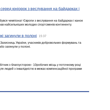
серед юніорок з веслування на байдарках і
ідбувся чемпіонат Європи з веслування на байдарках і каное
ібрав найсильніших молодих спортсменів континенту.
кі загинули в полоні
15:37
а Захисниць України, учасників добровольчих формувань та
 або загинули у полоні.
робітник з благоусторою– 10робочих місць у поточному році
я людей з інвалідністю в межах компенсаційної програми