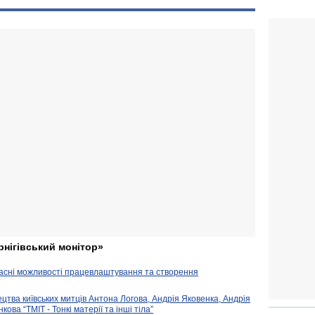
рнігівський монітор»
часні можливості працевлаштування та створення
ецтва київських митців Антона Логова, Андрія Яковенка, Андрія
ова “ТМІТ - Тонкі матерії та інші тіла”