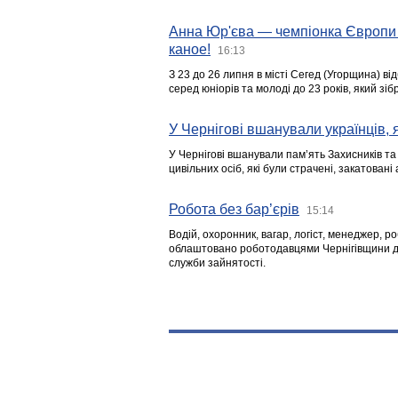
Анна Юр'єва — чемпіонка Європи 
каное!
16:13
З 23 до 26 липня в місті Сегед (Угорщина) в
серед юніорів та молоді до 23 років, який з
У Чернігові вшанували українців, я
У Чернігові вшанували пам’ять Захисників т
цивільних осіб, які були страчені, закатовані
Робота без бар’єрів
15:14
Водій, охоронник, вагар, логіст, менеджер, 
облаштовано роботодавцями Чернігівщини дл
служби зайнятості.