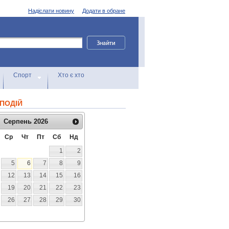
Надіслати новину
Додати в обране
Спорт
Хто є хто
ПОДІЙ
Серпень
2026
Ср
Чт
Пт
Сб
Нд
1
2
5
6
7
8
9
12
13
14
15
16
19
20
21
22
23
26
27
28
29
30