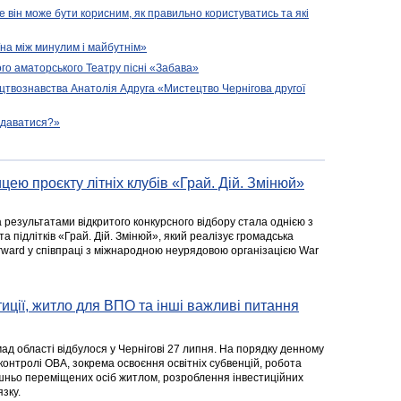
е він може бути корисним, як правильно користуватись та які
їна між минулим і майбутнім»
го аматорського Театру пісні «Забава»
цтвознавства Анатолія Адруга «Мистецтво Чернігова другої
подаватися?»
цею проєкту літніх клубів «Грай. Дій. Змінюй»
а результатами відкритого конкурсного відбору стала однією з
та підлітків «Грай. Дій. Змінюй», який реалізує громадська
rward у співпраці з міжнародною неурядовою організацією War
стиції, житло для ВПО та інші важливі питання
ад області відбулося у Чернігові 27 липня. На порядку денному
 контролі ОВА, зокрема освоєння освітніх субвенцій, робота
ішньо переміщених осіб житлом, розроблення інвестиційних
зку.