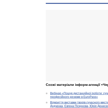
Схожі матеріали інформ-агенції «Че
Вебінар «Пошук дистанційної роботи: су
професійного резюме в EuroPass»
Відкриття виставки творів сучасного мист
Дудченка, Євгена Піскунова, Юрія Денисенк