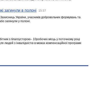
кі загинули в полоні
15:37
а Захисниць України, учасників добровольчих формувань та
 або загинули у полоні.
робітник з благоусторою– 10робочих місць у поточному році
я людей з інвалідністю в межах компенсаційної програми