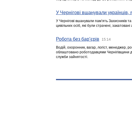
У Чернігові вшанували українців, я
У Чернігові вшанували пам’ять Захисників т
цивільних осіб, які були страчені, закатовані
Робота без бар’єрів
15:14
Водій, охоронник, вагар, логіст, менеджер, 
облаштовано роботодавцями Чернігівщини дл
служби зайнятості.