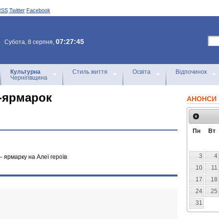
RSS
Twitter
Facebook
07:27:45
Субота, 8 серпня,
Культурна
Стиль життя
Освіта
Відпочинок
Чернігівщина
-ярмарок
АНОНСИ 
Пн
Вт
3
4
– ярмарку на Алеї героїв
10
11
17
18
24
25
31