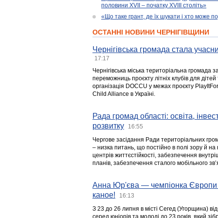
половини XVII – початку XVIII століть»
«Що таке грант, де їх шукати і хто може 
ОСТАННІ НОВИНИ ЧЕРНІГІВЩИНИ
Чернігівська громада стала учасни
17:17
Чернігівська міська територіальна громада з
переможниць проєкту літніх клубів для дітей 
організація DOCCU у межах проєкту PlayItFo
Child Alliance в Україні.
Рада громад області: освіта, інве
розвитку
16:55
Чергове засідання Ради територіальних гром
– низка питань, що постійно в полі зору й на
центрів життєстійкості, забезпечення внутр
планів, забезпечення сталого мобільного зв’я
Анна Юр'єва — чемпіонка Європи 
каное!
16:13
З 23 до 26 липня в місті Сегед (Угорщина) в
серед юніорів та молоді до 23 років, який з