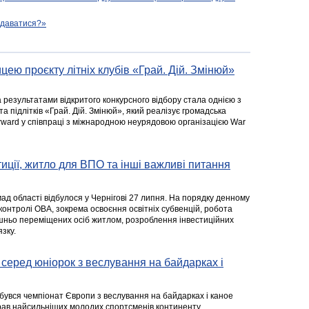
подаватися?»
цею проєкту літніх клубів «Грай. Дій. Змінюй»
а результатами відкритого конкурсного відбору стала однією з
та підлітків «Грай. Дій. Змінюй», який реалізує громадська
rward у співпраці з міжнародною неурядовою організацією War
стиції, житло для ВПО та інші важливі питання
ад області відбулося у Чернігові 27 липня. На порядку денному
 контролі ОВА, зокрема освоєння освітніх субвенцій, робота
ішньо переміщених осіб житлом, розроблення інвестиційних
зку.
серед юніорок з веслування на байдарках і
ідбувся чемпіонат Європи з веслування на байдарках і каное
ібрав найсильніших молодих спортсменів континенту.