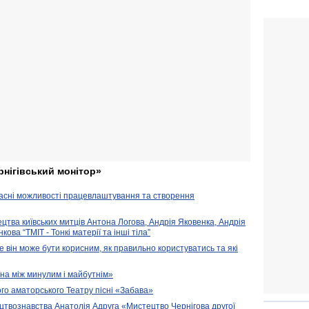
рнігівський монітор»
часні можливості працевлаштування та створення
ецтва київських митців Антона Логова, Андрія Яковенка, Андрія
ова “ТМІТ - Тонкі матерії та інші тіла”
е він може бути корисним, як правильно користуватись та які
їна між минулим і майбутнім»
го аматорського Театру пісні «Забава»
цтвознавства Анатолія Адруга «Мистецтво Чернігова другої