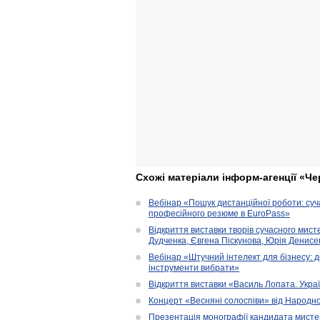
Схожі матеріали інформ-агенції «Че
Вебінар «Пошук дистанційної роботи: су
професійного резюме в EuroPass»
Відкриття виставки творів сучасного мист
Дудченка, Євгена Піскунова, Юрія Денисенк
Вебінар «Штучний інтелект для бізнесу: д
інструменти вибрати»
Відкриття виставки «Василь Лопата. Укра
Концерт «Весняні солоспіви» від Народно
Презентація монографії кандидата мисте