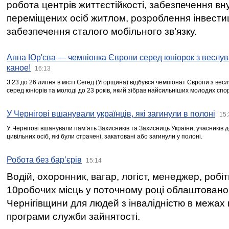
робота центрів життєстійкості, забезпечення вн
переміщених осіб житлом, розроблення інвестиц
забезпечення сталого мобільного зв’язку.
Анна Юр'єва — чемпіонка Європи серед юніорок з веслув
каное!
16:13
З 23 до 26 липня в місті Сегед (Угорщина) відбувся чемпіонат Європи з вес
серед юніорів та молоді до 23 років, який зібрав найсильніших молодих спо
У Чернігові вшанували українців, які загинули в полоні
15:
У Чернігові вшанували пам’ять Захисників та Захисниць України, учасників
цивільних осіб, які були страчені, закатовані або загинули у полоні.
Робота без бар’єрів
15:14
Водій, охоронник, вагар, логіст, менеджер, робі
10робочих місць у поточному році облаштован
Чернігівщини для людей з інвалідністю в межах
програми служби зайнятості.