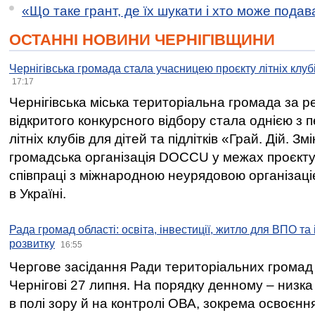
«Що таке грант, де їх шукати і хто може пода
ОСТАННІ НОВИНИ ЧЕРНІГІВЩИНИ
Чернігівська громада стала учасницею проєкту літніх клуб
17:17
Чернігівська міська територіальна громада за 
відкритого конкурсного відбору стала однією з
літніх клубів для дітей та підлітків «Грай. Дій. З
громадська організація DOCCU у межах проєкту 
співпраці з міжнародною неурядовою організаціє
в Україні.
Рада громад області: освіта, інвестиції, житло для ВПО та
розвитку
16:55
Чергове засідання Ради територіальних громад 
Чернігові 27 липня. На порядку денному – низка
в полі зору й на контролі ОВА, зокрема освоєння