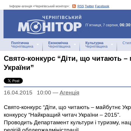
Інформ-агенція «Чернігівський монітор»:
RSS
Twitter
Facebook
Інформ-агенція
«Чернігівський монітор»
06:30
П`ятниця, 7 серпня,
Політична
Економічна
Культурна
Стил
Чернігівщина
Чернігівщина
Чернігівщина
Свято-конкурс “Діти, що читають –
України”
16.04.2015 10:00
—
Агенцiя
Свято-конкурс “Діти, що читають – майбутнє Укр
конкурсу “Найкращий читач України – 2015”.
Проводить Департамент культури і туризму, на
релігій облдержадміністрації.