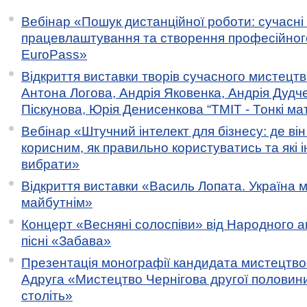
Вебінар «Пошук дистанційної роботи: сучасні
працевлаштування та створення професійног
EuroPass»
Відкриття виставки творів сучасного мистецтв
Антона Логова, Андрія Яковенка, Андрія Дудч
Піскунова, Юрія Денисенкова “ТМІТ - Тонкі мате
Вебінар «Штучний інтелект для бізнесу: де ві
корисним, як правильно користуватись та які 
вибрати»
Відкриття виставки «Василь Лопата. Україна м
майбутнім»
Концерт «Весняні солоспіви» від Народного 
пісні «Забава»
Презентація монографії кандидата мистецтво
Адруга «Мистецтво Чернігова другої половини 
століть»