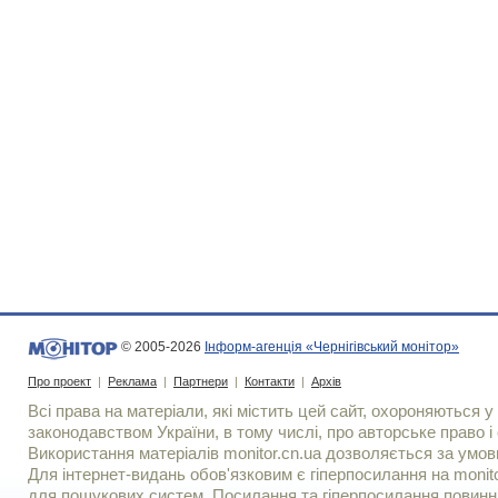
© 2005-2026
Інформ-агенція «Чернігівський монітор»
Про проект
|
Реклама
|
Партнери
|
Контакти
|
Архів
Всі права на матеріали, які містить цей сайт, охороняються у 
законодавством України, в тому числі, про авторське право і 
Використання матерiалiв monitor.cn.ua дозволяється за умов
Для iнтернет-видань обов'язковим є гiперпосилання на monito
для пошукових систем. Посилання та гіперпосилання повинні