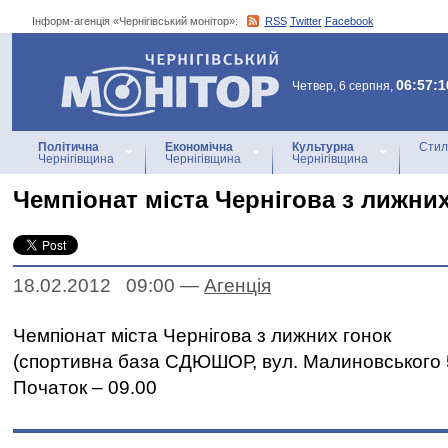
Інформ-агенція «Чернігівський монітор»:
RSS
Twitter
Facebook
Інформ-агенція
«Чернігівський монітор»
06:57:1
Четвер, 6 серпня,
Політична
Економічна
Культурна
Стил
Чернігівщина
Чернігівщина
Чернігівщина
Чемпіонат міста Чернігова з лижни
18.02.2012 09:00
—
Агенцiя
Чемпіонат міста Чернігова з лижних гонок
(спортивна база СДЮШОР, вул. Малиновського 
Початок – 09.00