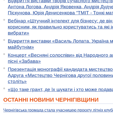
Відкриття виставки творів сучасного мистецтв
Антона Логова, Андрія Яковенка, Андрія Дудч
Піскунова, Юрія Денисенкова “ТМІТ - Тонкі мате
Вебінар «Штучний інтелект для бізнесу: де ві
корисним, як правильно користуватись та які 
вибрати»
Відкриття виставки «Василь Лопата. Україна м
майбутнім»
Концерт «Весняні солоспіви» від Народного 
пісні «Забава»
Презентація монографії кандидата мистецтво
Адруга «Мистецтво Чернігова другої половини 
століть»
«Що таке грант, де їх шукати і хто може пода
ОСТАННІ НОВИНИ ЧЕРНІГІВЩИНИ
Чернігівська громада стала учасницею проєкту літніх клуб