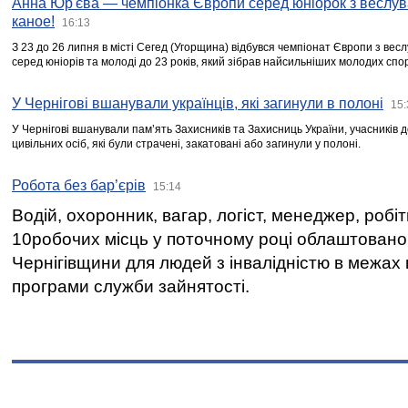
Анна Юр'єва — чемпіонка Європи серед юніорок з веслув
каное!
16:13
З 23 до 26 липня в місті Сегед (Угорщина) відбувся чемпіонат Європи з вес
серед юніорів та молоді до 23 років, який зібрав найсильніших молодих спо
У Чернігові вшанували українців, які загинули в полоні
15:
У Чернігові вшанували пам’ять Захисників та Захисниць України, учасників
цивільних осіб, які були страчені, закатовані або загинули у полоні.
Робота без бар’єрів
15:14
Водій, охоронник, вагар, логіст, менеджер, робі
10робочих місць у поточному році облаштован
Чернігівщини для людей з інвалідністю в межах
програми служби зайнятості.