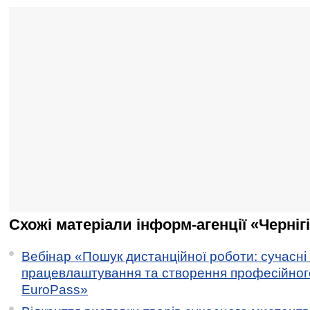
Схожі матеріали інформ-агенції «Черніг
Вебінар «Пошук дистанційної роботи: сучасні
працевлаштування та створення професійног
EuroPass»