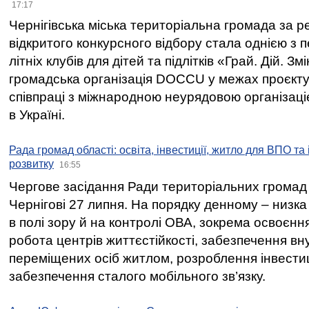
17:17
Чернігівська міська територіальна громада за 
відкритого конкурсного відбору стала однією з
літніх клубів для дітей та підлітків «Грай. Дій. З
громадська організація DOCCU у межах проєкту 
співпраці з міжнародною неурядовою організаціє
в Україні.
Рада громад області: освіта, інвестиції, житло для ВПО та
розвитку
16:55
Чергове засідання Ради територіальних громад 
Чернігові 27 липня. На порядку денному – низка
в полі зору й на контролі ОВА, зокрема освоєння
робота центрів життєстійкості, забезпечення вн
переміщених осіб житлом, розроблення інвестиц
забезпечення сталого мобільного зв’язку.