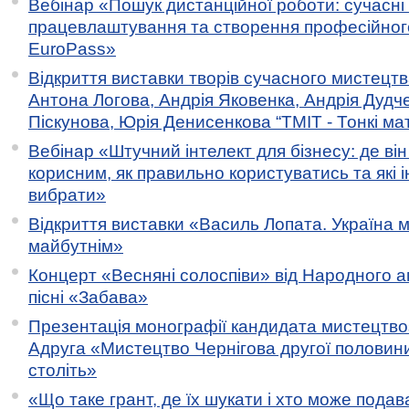
Вебінар «Пошук дистанційної роботи: сучасні
працевлаштування та створення професійног
EuroPass»
Відкриття виставки творів сучасного мистецтв
Антона Логова, Андрія Яковенка, Андрія Дудч
Піскунова, Юрія Денисенкова “ТМІТ - Тонкі мате
Вебінар «Штучний інтелект для бізнесу: де ві
корисним, як правильно користуватись та які 
вибрати»
Відкриття виставки «Василь Лопата. Україна м
майбутнім»
Концерт «Весняні солоспіви» від Народного 
пісні «Забава»
Презентація монографії кандидата мистецтво
Адруга «Мистецтво Чернігова другої половини 
століть»
«Що таке грант, де їх шукати і хто може пода