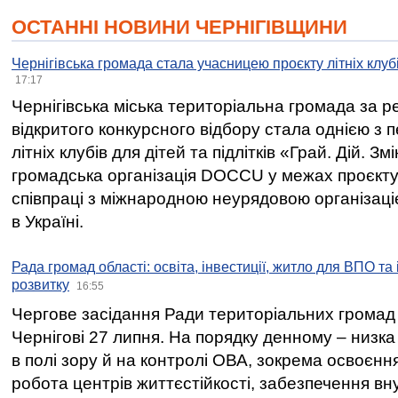
ОСТАННІ НОВИНИ ЧЕРНІГІВЩИНИ
Чернігівська громада стала учасницею проєкту літніх клуб
17:17
Чернігівська міська територіальна громада за 
відкритого конкурсного відбору стала однією з
літніх клубів для дітей та підлітків «Грай. Дій. З
громадська організація DOCCU у межах проєкту 
співпраці з міжнародною неурядовою організаціє
в Україні.
Рада громад області: освіта, інвестиції, житло для ВПО та
розвитку
16:55
Чергове засідання Ради територіальних громад 
Чернігові 27 липня. На порядку денному – низка
в полі зору й на контролі ОВА, зокрема освоєння
робота центрів життєстійкості, забезпечення вн