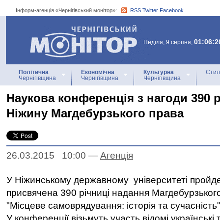
Інформ-агенція «Чернігівський монітор»:
RSS
Twitter
Facebook
Інформ-агенція
«Чернігівський монітор»
01:06:2
Неділя, 9 серпня,
Політична
Економічна
Культурна
Стил
Чернігівщина
Чернігівщина
Чернігівщина
Наукова конференція з нагоди 390 
Ніжину Магдебурзького права
26.03.2015 10:00
—
Агенцiя
У Ніжинському державному університеті пройд
присвячена 390 річниці надання Магдебурзьког
"Місцеве самоврядування: історія та сучасність
У конференції візьмуть участь відомі українські т