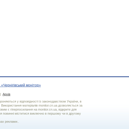
 «Чернігівський монітор»
|
Архів
хороняються у відповідності із законодавством України, в
. Використання матерiалiв monitor.cn.ua дозволяється за
вим є гiперпосилання на monitor.cn.ua, відкрите для
я повинні міститися виключно в першому чи в другому
вах реклами..