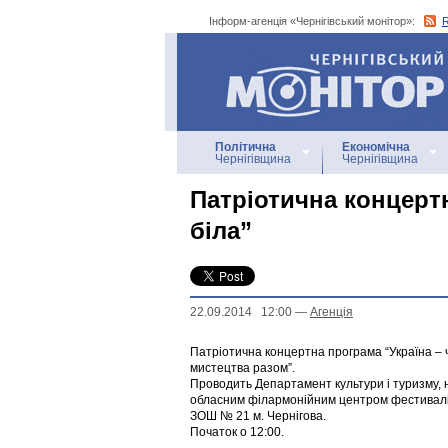
Інформ-агенція «Чернігівський монітор»:
Інформ-агенція
«Чернігівський монітор»
Політична
Економічна
Чернігівщина
Чернігівщина
Патріотична концертн
біла”
22.09.2014 12:00
—
Агенцiя
Патріотична концертна програма “Україна – ч
мистецтва разом”.
Проводить Департамент культури і туризму, н
обласним філармонійним центром фестивалі
ЗОШ № 21 м. Чернігова.
Початок о 12:00.