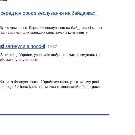
серед юніорок з веслування на байдарках і
ідбувся чемпіонат Європи з веслування на байдарках і каное
ібрав найсильніших молодих спортсменів континенту.
кі загинули в полоні
15:37
а Захисниць України, учасників добровольчих формувань та
 або загинули у полоні.
робітник з благоусторою– 10робочих місць у поточному році
я людей з інвалідністю в межах компенсаційної програми