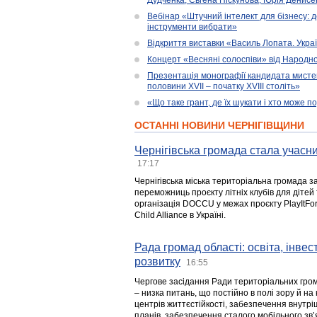
Дудченка, Євгена Піскунова, Юрія Денисенк
Вебінар «Штучний інтелект для бізнесу: д
інструменти вибрати»
Відкриття виставки «Василь Лопата. Укра
Концерт «Весняні солоспіви» від Народно
Презентація монографії кандидата мисте
половини XVII – початку XVIII століть»
«Що таке грант, де їх шукати і хто може 
ОСТАННІ НОВИНИ ЧЕРНІГІВЩИНИ
Чернігівська громада стала учасни
17:17
Чернігівська міська територіальна громада з
переможниць проєкту літніх клубів для дітей 
організація DOCCU у межах проєкту PlayItFo
Child Alliance в Україні.
Рада громад області: освіта, інве
розвитку
16:55
Чергове засідання Ради територіальних гром
– низка питань, що постійно в полі зору й на
центрів життєстійкості, забезпечення внутр
планів, забезпечення сталого мобільного зв’я