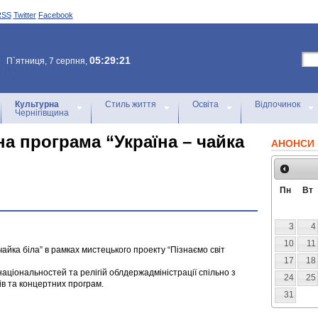
RSS
Twitter
Facebook
05:29:21
П`ятниця, 7 серпня,
Культурна
Стиль життя
Освіта
Відпочинок
Чернігівщина
а програма “Україна – чайка
АНОНСИ 
Пн
Вт
3
4
10
11
айка біла” в рамках мистецького проекту “Пізнаємо світ
17
18
аціональностей та релігій облдержадміністрації спільно з
24
25
в та концертних програм.
31