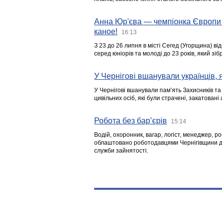
Анна Юр'єва — чемпіонка Європи 
каное!
16:13
З 23 до 26 липня в місті Сегед (Угорщина) в
серед юніорів та молоді до 23 років, який з
У Чернігові вшанували українців, я
У Чернігові вшанували пам’ять Захисників т
цивільних осіб, які були страчені, закатовані
Робота без бар’єрів
15:14
Водій, охоронник, вагар, логіст, менеджер, 
облаштовано роботодавцями Чернігівщини дл
служби зайнятості.