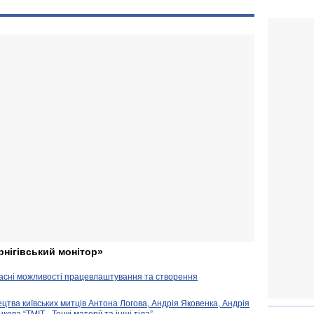
рнігівський монітор»
часні можливості працевлаштування та створення
ецтва київських митців Антона Логова, Андрія Яковенка, Андрія