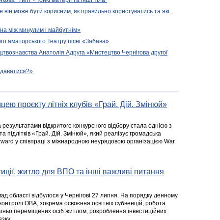
ова “ТМІТ - Тонкі матерії та інші тіла”
е він може бути корисним, як правильно користуватись та які
їна між минулим і майбутнім»
го аматорського Театру пісні «Забава»
цтвознавства Анатолія Адруга «Мистецтво Чернігова другої
подаватися?»
цею проєкту літніх клубів «Грай. Дій. Змінюй»
а результатами відкритого конкурсного відбору стала однією з
та підлітків «Грай. Дій. Змінюй», який реалізує громадська
rward у співпраці з міжнародною неурядовою організацією War
стиції, житло для ВПО та інші важливі питання
ад області відбулося у Чернігові 27 липня. На порядку денному
 контролі ОВА, зокрема освоєння освітніх субвенцій, робота
ішньо переміщених осіб житлом, розроблення інвестиційних
зку.