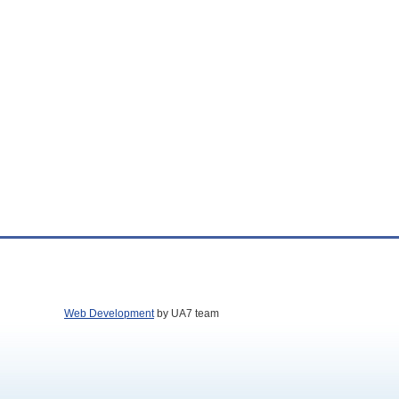
Web Development
by UA7 team