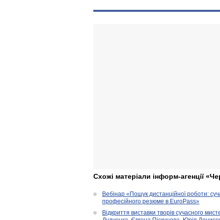
Схожі матеріали інформ-агенції «Че
Вебінар «Пошук дистанційної роботи: су
професійного резюме в EuroPass»
Відкриття виставки творів сучасного мист