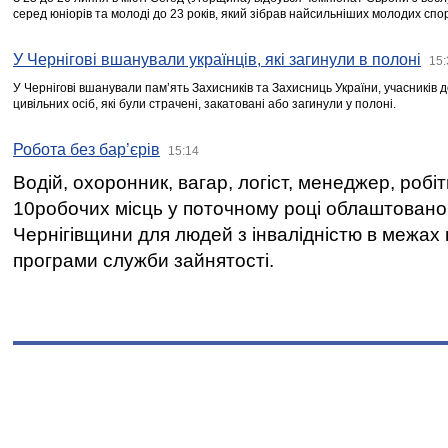
серед юніорів та молоді до 23 років, який зібрав найсильніших молодих спо
У Чернігові вшанували українців, які загинули в полоні
15:
У Чернігові вшанували пам’ять Захисників та Захисниць України, учасників
цивільних осіб, які були страчені, закатовані або загинули у полоні.
Робота без бар’єрів
15:14
Водій, охоронник, вагар, логіст, менеджер, робі
10робочих місць у поточному році облаштован
Чернігівщини для людей з інвалідністю в межах
програми служби зайнятості.