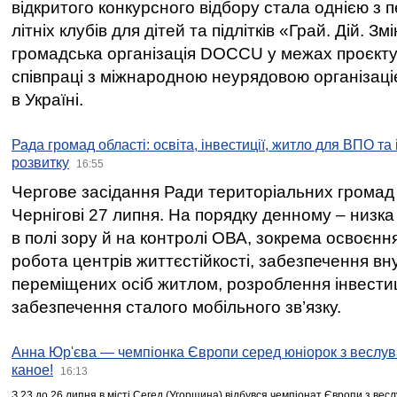
відкритого конкурсного відбору стала однією з
літніх клубів для дітей та підлітків «Грай. Дій. З
громадська організація DOCCU у межах проєкту 
співпраці з міжнародною неурядовою організаціє
в Україні.
Рада громад області: освіта, інвестиції, житло для ВПО та
розвитку
16:55
Чергове засідання Ради територіальних громад 
Чернігові 27 липня. На порядку денному – низка
в полі зору й на контролі ОВА, зокрема освоєння
робота центрів життєстійкості, забезпечення вн
переміщених осіб житлом, розроблення інвестиц
забезпечення сталого мобільного зв’язку.
Анна Юр'єва — чемпіонка Європи серед юніорок з веслув
каное!
16:13
З 23 до 26 липня в місті Сегед (Угорщина) відбувся чемпіонат Європи з вес