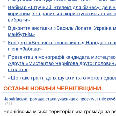
Вебінар «Штучний інтелект для бізнесу: де ві
корисним, як правильно користуватись та які 
вибрати»
Відкриття виставки «Василь Лопата. Україна м
майбутнім»
Концерт «Весняні солоспіви» від Народного 
пісні «Забава»
Презентація монографії кандидата мистецтво
Адруга «Мистецтво Чернігова другої половини 
століть»
«Що таке грант, де їх шукати і хто може пода
ОСТАННІ НОВИНИ ЧЕРНІГІВЩИНИ
Чернігівська громада стала учасницею проєкту літніх клуб
17:17
Чернігівська міська територіальна громада за 