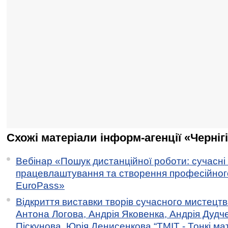
Схожі матеріали інформ-агенції «Черніг
Вебінар «Пошук дистанційної роботи: сучасні
працевлаштування та створення професійног
EuroPass»
Відкриття виставки творів сучасного мистецтв
Антона Логова, Андрія Яковенка, Андрія Дудч
Піскунова, Юрія Денисенкова “ТМІТ - Тонкі мате