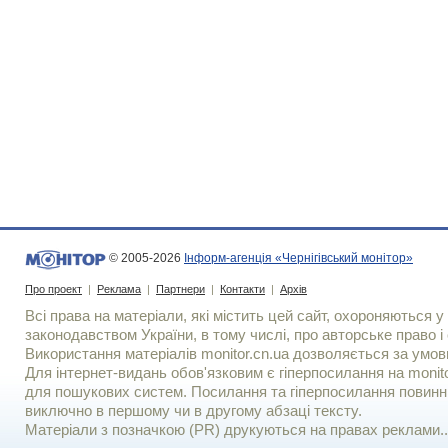
© 2005-2026
Інформ-агенція «Чернігівський монітор»
Про проект
|
Реклама
|
Партнери
|
Контакти
|
Архів
Всі права на матеріали, які містить цей сайт, охороняються у 
законодавством України, в тому числі, про авторське право і 
Використання матерiалiв monitor.cn.ua дозволяється за умов
Для iнтернет-видань обов'язковим є гiперпосилання на monito
для пошукових систем. Посилання та гіперпосилання повинні
виключно в першому чи в другому абзаці тексту.
Матеріали з позначкою (PR) друкуються на правах реклами..