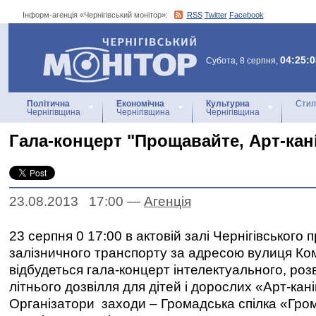
Інформ-агенція «Чернігівський монітор»:
RSS
Twitter
Facebook
Інформ-агенція
«Чернігівський монітор»
04:25:0
Субота, 8 серпня,
Політична
Економічна
Культурна
Стил
Чернігівщина
Чернігівщина
Чернігівщина
Гала-концерт "Прощавайте, Арт-кані
23.08.2013 17:00
—
Агенцiя
23 серпня 0 17:00 в актовій залі Чернігівського
залізничного транспорту за адресою вулиця Ко
відбудеться гала-концерт інтелектуального, ро
літнього дозвілля для дітей і дорослих «Арт-кані
Організатори заходи – Громадська спілка «Гро