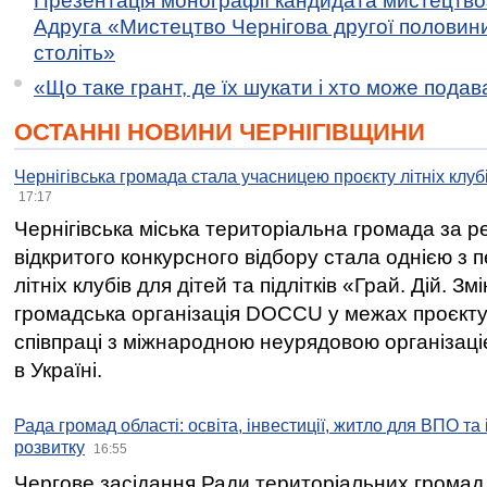
Презентація монографії кандидата мистецтво
Адруга «Мистецтво Чернігова другої половини 
століть»
«Що таке грант, де їх шукати і хто може пода
ОСТАННІ НОВИНИ ЧЕРНІГІВЩИНИ
Чернігівська громада стала учасницею проєкту літніх клуб
17:17
Чернігівська міська територіальна громада за 
відкритого конкурсного відбору стала однією з
літніх клубів для дітей та підлітків «Грай. Дій. З
громадська організація DOCCU у межах проєкту 
співпраці з міжнародною неурядовою організаціє
в Україні.
Рада громад області: освіта, інвестиції, житло для ВПО та
розвитку
16:55
Чергове засідання Ради територіальних громад 