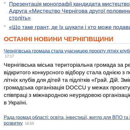
Презентація монографії кандидата мистецтво
Адруга «Мистецтво Чернігова другої половини 
століть»
«Що таке грант, де їх шукати і хто може пода
ОСТАННІ НОВИНИ ЧЕРНІГІВЩИНИ
Чернігівська громада стала учасницею проєкту літніх клуб
17:17
Чернігівська міська територіальна громада за 
відкритого конкурсного відбору стала однією з
літніх клубів для дітей та підлітків «Грай. Дій. З
громадська організація DOCCU у межах проєкту 
співпраці з міжнародною неурядовою організаціє
в Україні.
Рада громад області: освіта, інвестиції, житло для ВПО та
розвитку
16:55