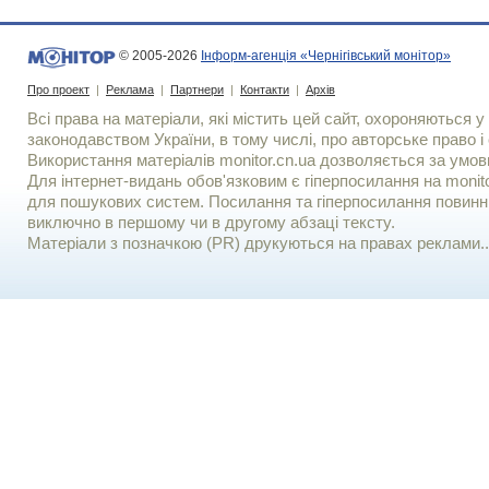
© 2005-2026
Інформ-агенція «Чернігівський монітор»
Про проект
|
Реклама
|
Партнери
|
Контакти
|
Архів
Всі права на матеріали, які містить цей сайт, охороняються у 
законодавством України, в тому числі, про авторське право і 
Використання матерiалiв monitor.cn.ua дозволяється за умов
Для iнтернет-видань обов'язковим є гiперпосилання на monito
для пошукових систем. Посилання та гіперпосилання повинні
виключно в першому чи в другому абзаці тексту.
Матеріали з позначкою (PR) друкуються на правах реклами..