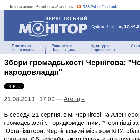
Інформ-агенція «Чернігівський монітор»:
RSS
Twitter
Facebook
Інформ-агенція
«Чернігівський монітор»
17:44:3
Субота, 8 серпня,
Політична
Економічна
Культурна
Стил
Чернігівщина
Чернігівщина
Чернігівщина
Збори громадськості Чернігова: "Че
народовладдя"
21.08.2013 17:00
—
Агенцiя
В середу, 21 серпня, в м. Чернігові на Алеї Геро
громадськості з порядком денним: "Чернігівці з
Організатори: Чернігівський міськком КПУ; облас
організації Всеукраїнського союзу жінок-трудів