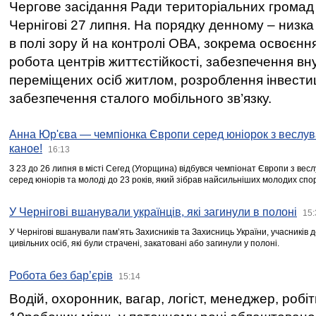
Чергове засідання Ради територіальних громад 
Чернігові 27 липня. На порядку денному – низка
в полі зору й на контролі ОВА, зокрема освоєння
робота центрів життєстійкості, забезпечення вн
переміщених осіб житлом, розроблення інвестиц
забезпечення сталого мобільного зв’язку.
Анна Юр'єва — чемпіонка Європи серед юніорок з веслув
каное!
16:13
З 23 до 26 липня в місті Сегед (Угорщина) відбувся чемпіонат Європи з вес
серед юніорів та молоді до 23 років, який зібрав найсильніших молодих спо
У Чернігові вшанували українців, які загинули в полоні
15:
У Чернігові вшанували пам’ять Захисників та Захисниць України, учасників
цивільних осіб, які були страчені, закатовані або загинули у полоні.
Робота без бар’єрів
15:14
Водій, охоронник, вагар, логіст, менеджер, робі