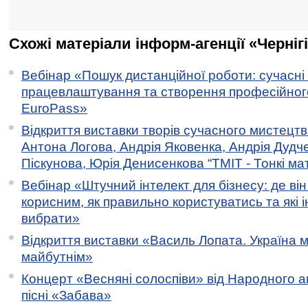
Схожі матеріали інформ-агенції «Черніг
Вебінар «Пошук дистанційної роботи: сучасні
працевлаштування та створення професійног
EuroPass»
Відкриття виставки творів сучасного мистецтв
Антона Логова, Андрія Яковенка, Андрія Дудч
Піскунова, Юрія Денисенкова “ТМІТ - Тонкі мате
Вебінар «Штучний інтелект для бізнесу: де ві
корисним, як правильно користуватись та які 
вибрати»
Відкриття виставки «Василь Лопата. Україна м
майбутнім»
Концерт «Весняні солоспіви» від Народного 
пісні «Забава»