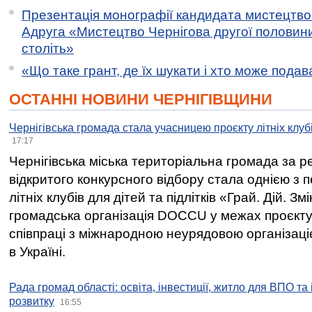
Презентація монографії кандидата мистецтво
Адруга «Мистецтво Чернігова другої половини 
століть»
«Що таке грант, де їх шукати і хто може пода
ОСТАННІ НОВИНИ ЧЕРНІГІВЩИНИ
Чернігівська громада стала учасницею проєкту літніх клуб
17:17
Чернігівська міська територіальна громада за 
відкритого конкурсного відбору стала однією з
літніх клубів для дітей та підлітків «Грай. Дій. З
громадська організація DOCCU у межах проєкту 
співпраці з міжнародною неурядовою організаціє
в Україні.
Рада громад області: освіта, інвестиції, житло для ВПО та
розвитку
16:55