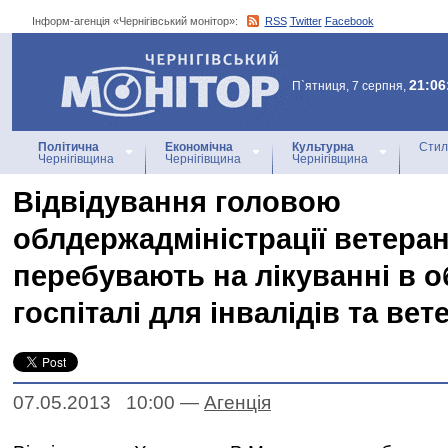
Інформ-агенція «Чернігівський монітор»:
RSS
Twitter
Facebook
Інформ-агенція
«Чернігівський монітор»
21:06
П`ятниця, 7 серпня,
Політична
Економічна
Культурна
Стил
Чернігівщина
Чернігівщина
Чернігівщина
Відвідування головою
облдержадміністрації ветерані
перебувають на лікуванні в 
госпіталі для інвалідів та вет
07.05.2013 10:00
—
Агенцiя