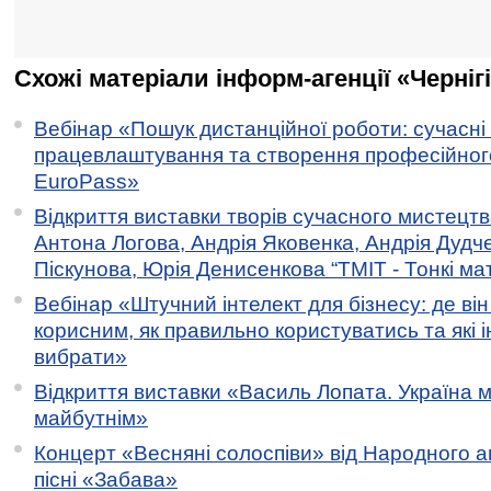
Схожі матеріали інформ-агенції «Черніг
Вебінар «Пошук дистанційної роботи: сучасні
працевлаштування та створення професійног
EuroPass»
Відкриття виставки творів сучасного мистецтв
Антона Логова, Андрія Яковенка, Андрія Дудч
Піскунова, Юрія Денисенкова “ТМІТ - Тонкі мате
Вебінар «Штучний інтелект для бізнесу: де ві
корисним, як правильно користуватись та які 
вибрати»
Відкриття виставки «Василь Лопата. Україна м
майбутнім»
Концерт «Весняні солоспіви» від Народного 
пісні «Забава»