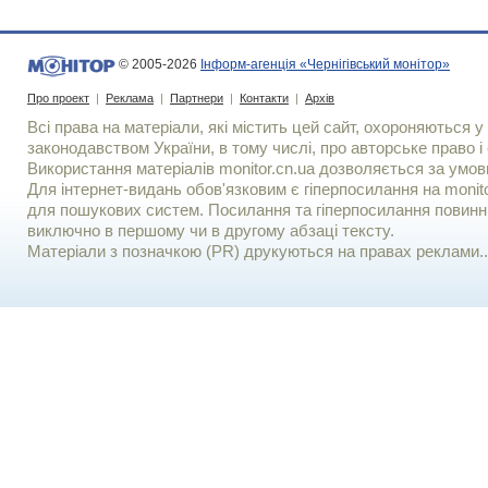
© 2005-2026
Інформ-агенція «Чернігівський монітор»
Про проект
|
Реклама
|
Партнери
|
Контакти
|
Архів
Всі права на матеріали, які містить цей сайт, охороняються у 
законодавством України, в тому числі, про авторське право і 
Використання матерiалiв monitor.cn.ua дозволяється за умов
Для iнтернет-видань обов'язковим є гiперпосилання на monito
для пошукових систем. Посилання та гіперпосилання повинні
виключно в першому чи в другому абзаці тексту.
Матеріали з позначкою (PR) друкуються на правах реклами..