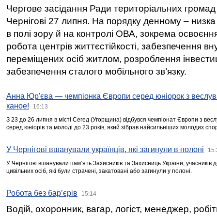
Чергове засідання Ради територіальних громад 
Чернігові 27 липня. На порядку денному – низка
в полі зору й на контролі ОВА, зокрема освоєння
робота центрів життєстійкості, забезпечення вн
переміщених осіб житлом, розроблення інвестиц
забезпечення сталого мобільного зв’язку.
Анна Юр'єва — чемпіонка Європи серед юніорок з веслув
каное!
16:13
З 23 до 26 липня в місті Сегед (Угорщина) відбувся чемпіонат Європи з вес
серед юніорів та молоді до 23 років, який зібрав найсильніших молодих спо
У Чернігові вшанували українців, які загинули в полоні
15:
У Чернігові вшанували пам’ять Захисників та Захисниць України, учасників
цивільних осіб, які були страчені, закатовані або загинули у полоні.
Робота без бар’єрів
15:14
Водій, охоронник, вагар, логіст, менеджер, робі