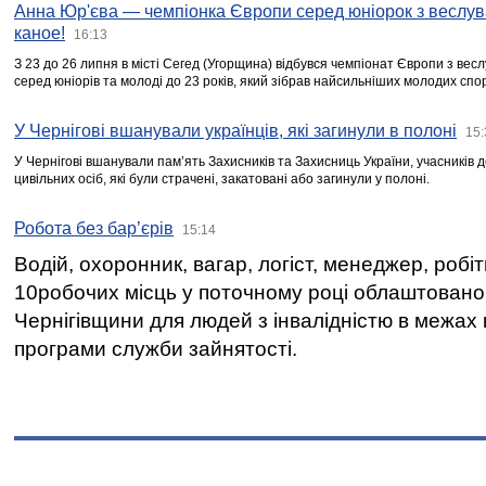
Анна Юр'єва — чемпіонка Європи серед юніорок з веслув
каное!
16:13
З 23 до 26 липня в місті Сегед (Угорщина) відбувся чемпіонат Європи з вес
серед юніорів та молоді до 23 років, який зібрав найсильніших молодих спо
У Чернігові вшанували українців, які загинули в полоні
15:
У Чернігові вшанували пам’ять Захисників та Захисниць України, учасників
цивільних осіб, які були страчені, закатовані або загинули у полоні.
Робота без бар’єрів
15:14
Водій, охоронник, вагар, логіст, менеджер, робі
10робочих місць у поточному році облаштован
Чернігівщини для людей з інвалідністю в межах
програми служби зайнятості.