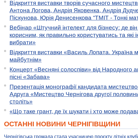
Відкриття виставки творів сучасного мистецтв
Антона Логова, Андрія Яковенка, Андрія Дудч
Піскунова, Юрія Денисенкова “ТМІТ - Тонкі мате
Вебінар «Штучний інтелект для бізнесу: де ві
корисним, як правильно користуватись та які 
вибрати»
Відкриття виставки «Василь Лопата. Україна м
майбутнім»
Концерт «Весняні солоспіви» від Народного 
пісні «Забава»
Презентація монографії кандидата мистецтво
Адруга «Мистецтво Чернігова другої половини 
століть»
«Що таке грант, де їх шукати і хто може пода
ОСТАННІ НОВИНИ ЧЕРНІГІВЩИНИ
Чернігівська громада стала учасницею проєкту літніх клуб