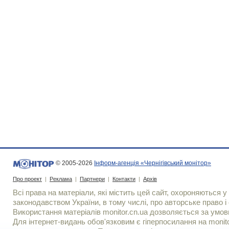
© 2005-2026
Інформ-агенція «Чернігівський монітор»
Про проект
|
Реклама
|
Партнери
|
Контакти
|
Архів
Всі права на матеріали, які містить цей сайт, охороняються у 
законодавством України, в тому числі, про авторське право і 
Використання матерiалiв monitor.cn.ua дозволяється за умов
Для iнтернет-видань обов'язковим є гiперпосилання на monito