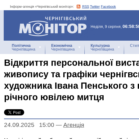
Інформ-агенція «Чернігівський монітор»:
RSS
Twitter
Facebook
Інформ-агенція
«Чернігівський монітор»
06:58:5
Неділя, 9 серпня,
Політична
Економічна
Культурна
Стил
Чернігівщина
Чернігівщина
Чернігівщина
Відкриття персональної вист
живопису та графіки чернігвс
художника Івана Пенського з 
річного ювілею митця
24.09.2025 15:00
—
Агенцiя