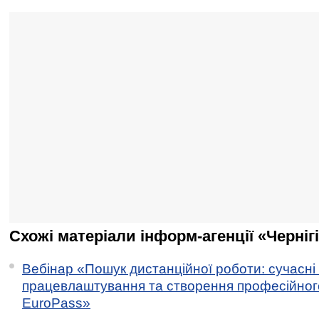
Схожі матеріали інформ-агенції «Черніг
Вебінар «Пошук дистанційної роботи: сучасні
працевлаштування та створення професійног
EuroPass»