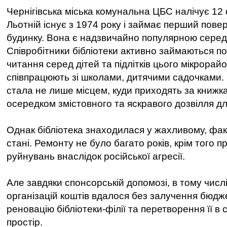
Чернігівська міська комунальна ЦБС налічує 12 ф
Льотній існує з 1974 року і займає перший пове
будинку. Вона є надзвичайно популярною серед ч
Співробітники бібліотеки активно займаються п
читання серед дітей та підлітків цього мікрорай
співпрацюють зі школами, дитячими садочками. 
стала не лише місцем, куди приходять за книжк
осередком змістовного та яскравого дозвілля для
Однак бібліотека знаходилася у жахливому, фа
стані. Ремонту не було багато років, крім того 
руйнувань внаслідок російської агресії.
Але завдяки спонсорській допомозі, в тому числі
організацій коштів вдалося без залучення бюдж
реновацію бібліотеки-філії та перетворення її в 
простір.