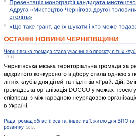
Презентація монографії кандидата мистецтво
Адруга «Мистецтво Чернігова другої половини 
століть»
«Що таке грант, де їх шукати і хто може пода
ОСТАННІ НОВИНИ ЧЕРНІГІВЩИНИ
Чернігівська громада стала учасницею проєкту літніх клуб
17:17
Чернігівська міська територіальна громада за 
відкритого конкурсного відбору стала однією з
літніх клубів для дітей та підлітків «Грай. Дій. З
громадська організація DOCCU у межах проєкту 
співпраці з міжнародною неурядовою організаціє
в Україні.
Рада громад області: освіта, інвестиції, житло для ВПО та
розвитку
16:55