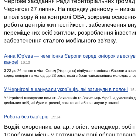
Чергове засідання Ради територіальних громад 
Чернігові 27 липня. На порядку денному – низка
в полі зору й на контролі ОВА, зокрема освоєння
робота центрів життєстійкості, забезпечення вн
переміщених осіб житлом, розроблення інвестиц
забезпечення сталого мобільного зв’язку.
Анна Юр'єва — чемпіонка Європи серед юніорок з веслув
каное!
16:13
З 23 до 26 липня в місті Сегед (Угорщина) відбувся чемпіонат Європи з вес
серед юніорів та молоді до 23 років, який зібрав найсильніших молодих спо
У Чернігові вшанували українців, які загинули в полоні
15:
У Чернігові вшанували пам’ять Захисників та Захисниць України, учасників
цивільних осіб, які були страчені, закатовані або загинули у полоні.
Робота без бар’єрів
15:14
Водій, охоронник, вагар, логіст, менеджер, робі
10робочих місць у поточному році облаштован