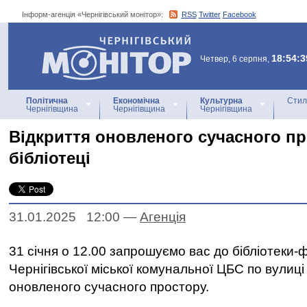
Інформ-агенція «Чернігівський монітор»:
RSS
Twitter
Facebook
Інформ-агенція
«Чернігівський монітор»
18:54:3
Четвер, 6 серпня,
Політична
Економічна
Культурна
Стил
Чернігівщина
Чернігівщина
Чернігівщина
Відкриття оновленого сучасного пр
бібліотеці
31.01.2025 12:00
—
Агенцiя
31 січня о 12.00 запрошуємо вас до бібліотеки-ф
Чернігівської міської комунальної ЦБС по вулиці
оновленого сучасного простору.