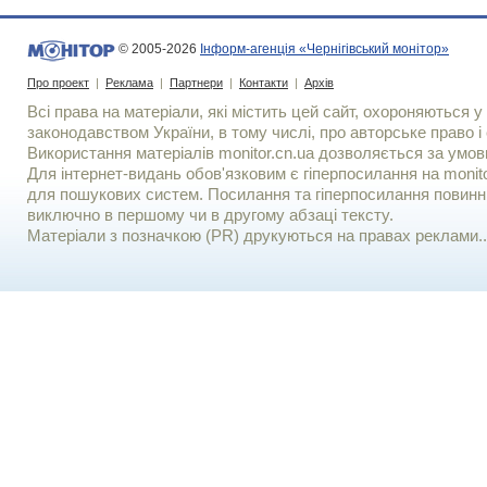
© 2005-2026
Інформ-агенція «Чернігівський монітор»
Про проект
|
Реклама
|
Партнери
|
Контакти
|
Архів
Всі права на матеріали, які містить цей сайт, охороняються у 
законодавством України, в тому числі, про авторське право і 
Використання матерiалiв monitor.cn.ua дозволяється за умов
Для iнтернет-видань обов'язковим є гiперпосилання на monito
для пошукових систем. Посилання та гіперпосилання повинні
виключно в першому чи в другому абзаці тексту.
Матеріали з позначкою (PR) друкуються на правах реклами..