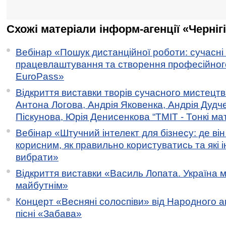
Схожі матеріали інформ-агенції «Черніг
Вебінар «Пошук дистанційної роботи: сучасні
працевлаштування та створення професійног
EuroPass»
Відкриття виставки творів сучасного мистецтв
Антона Логова, Андрія Яковенка, Андрія Дудч
Піскунова, Юрія Денисенкова “ТМІТ - Тонкі мате
Вебінар «Штучний інтелект для бізнесу: де ві
корисним, як правильно користуватись та які 
вибрати»
Відкриття виставки «Василь Лопата. Україна м
майбутнім»
Концерт «Весняні солоспіви» від Народного 
пісні «Забава»