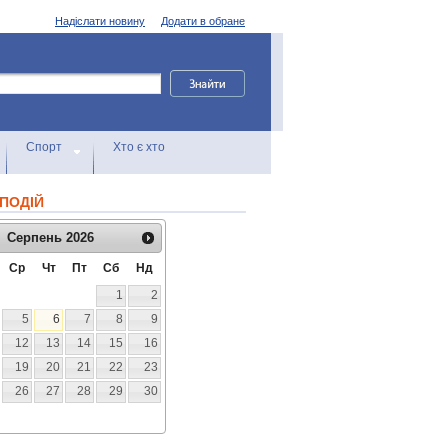
Надіслати новину
Додати в обране
Спорт
Хто є хто
ПОДІЙ
Серпень
2026
Ср
Чт
Пт
Сб
Нд
1
2
5
6
7
8
9
12
13
14
15
16
19
20
21
22
23
26
27
28
29
30