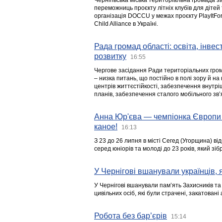
Чернігівська міська територіальна громада з
переможниць проєкту літніх клубів для дітей 
організація DOCCU у межах проєкту PlayItFo
Child Alliance в Україні.
Рада громад області: освіта, інве
розвитку
16:55
Чергове засідання Ради територіальних гром
– низка питань, що постійно в полі зору й на
центрів життєстійкості, забезпечення внутр
планів, забезпечення сталого мобільного зв’я
Анна Юр'єва — чемпіонка Європи 
каное!
16:13
З 23 до 26 липня в місті Сегед (Угорщина) в
серед юніорів та молоді до 23 років, який з
У Чернігові вшанували українців, я
У Чернігові вшанували пам’ять Захисників т
цивільних осіб, які були страчені, закатовані
Робота без бар’єрів
15:14