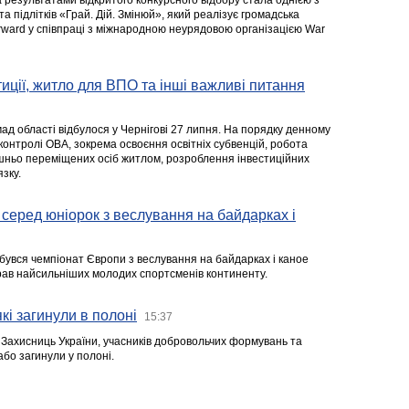
а результатами відкритого конкурсного відбору стала однією з
та підлітків «Грай. Дій. Змінюй», який реалізує громадська
rward у співпраці з міжнародною неурядовою організацією War
стиції, житло для ВПО та інші важливі питання
ад області відбулося у Чернігові 27 липня. На порядку денному
 контролі ОВА, зокрема освоєння освітніх субвенцій, робота
ішньо переміщених осіб житлом, розроблення інвестиційних
зку.
серед юніорок з веслування на байдарках і
ідбувся чемпіонат Європи з веслування на байдарках і каное
ібрав найсильніших молодих спортсменів континенту.
кі загинули в полоні
15:37
а Захисниць України, учасників добровольчих формувань та
 або загинули у полоні.