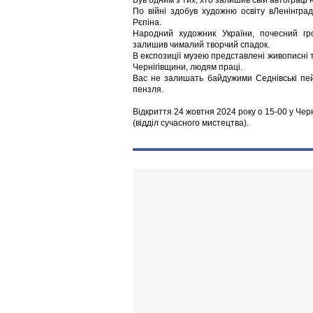
Був одним з тих, хто залишив свій автограф н
По війні здобув художню освіту вЛенінградс
Рєпіна.
Народний художник України, почесний гр
залишив чималий творчий спадок.
В експозиції музею представлені живописні т
Чернігівщини, людям праці.
Вас не залишать байдужими Седнівські пе
пензля.
Відкриття 24 жовтня 2024 року о 15-00 у Чер
(відділ сучасного мистецтва).