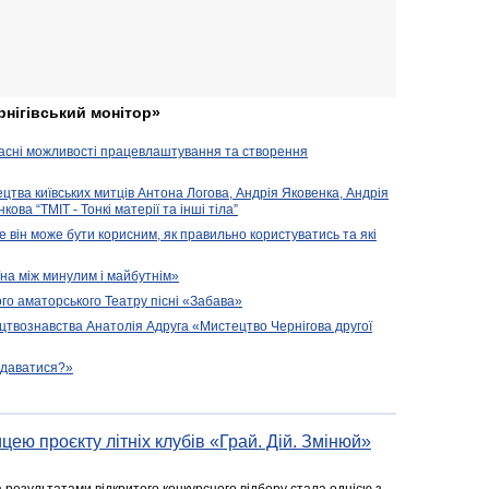
рнігівський монітор»
часні можливості працевлаштування та створення
ецтва київських митців Антона Логова, Андрія Яковенка, Андрія
ова “ТМІТ - Тонкі матерії та інші тіла”
е він може бути корисним, як правильно користуватись та які
їна між минулим і майбутнім»
го аматорського Театру пісні «Забава»
цтвознавства Анатолія Адруга «Мистецтво Чернігова другої
подаватися?»
цею проєкту літніх клубів «Грай. Дій. Змінюй»