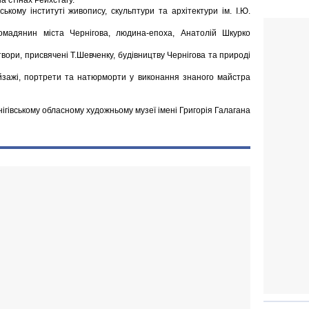
а стінах Рейхстагу.
ькому інституті живопису, скульптури та архітектури ім. І.Ю.
омадянин міста Чернігова, людина-епоха, Анатолій Шкурко
вори, присвячені Т.Шевченку, будівництву Чернігова та природі
йзажі, портрети та натюрморти у виконання знаного майстра
нігівському обласному художньому музеї імені Григорія Галагана