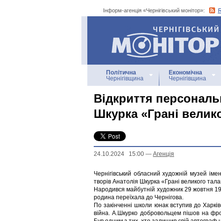
Інформ-агенція «Чернігівський монітор»:
Інформ-агенція
«Чернігівський монітор»
Політична
Економічна
Чернігівщина
Чернігівщина
Відкриття персональ
Шкурка «Грані велик
24.10.2024 15:00
—
Агенцiя
Чернігівський обласний художній музей іме
творів Анатолія Шкурка «Грані великого тал
Народився майбутній художник 29 жовтня 1924
родина переїхала до Чернігова.
По закінченні школи юнак вступив до Харкі
війна. А.Шкурко добровольцем пішов на фр