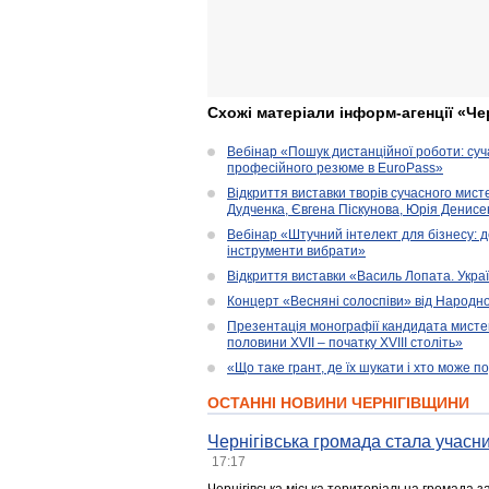
Схожі матеріали інформ-агенції «Че
Вебінар «Пошук дистанційної роботи: су
професійного резюме в EuroPass»
Відкриття виставки творів сучасного мист
Дудченка, Євгена Піскунова, Юрія Денисенк
Вебінар «Штучний інтелект для бізнесу: д
інструменти вибрати»
Відкриття виставки «Василь Лопата. Укра
Концерт «Весняні солоспіви» від Народно
Презентація монографії кандидата мисте
половини XVII – початку XVIII століть»
«Що таке грант, де їх шукати і хто може 
ОСТАННІ НОВИНИ ЧЕРНІГІВЩИНИ
Чернігівська громада стала учасни
17:17