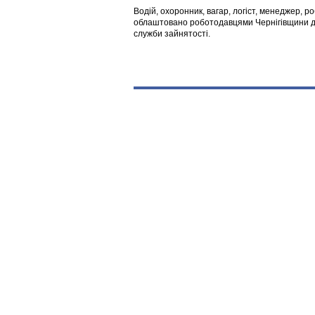
Водій, охоронник, вагар, логіст, менеджер, 
облаштовано роботодавцями Чернігівщини дл
служби зайнятості.