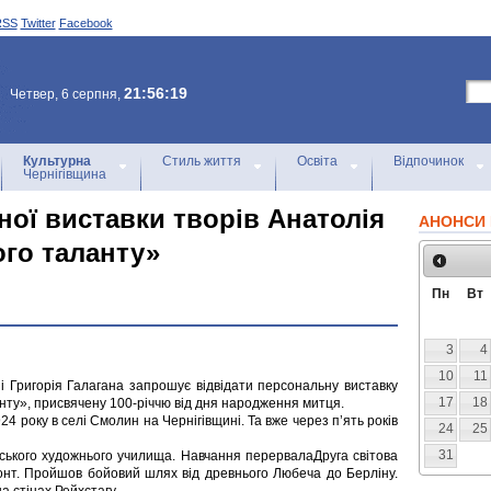
RSS
Twitter
Facebook
21:56:19
Четвер, 6 серпня,
Культурна
Стиль життя
Освіта
Відпочинок
Чернігівщина
ної виставки творів Анатолія
АНОНСИ 
ого таланту»
Пн
Вт
3
4
10
11
ні Григорія Галагана запрошує відвідати персональну виставку
17
18
анту», присвячену 100-річчю від дня народження митця.
 року в селі Смолин на Чернігівщині. Та вже через п’ять років
24
25
31
вського художнього училища. Навчання перервалаДруга світова
онт. Пройшов бойовий шлях від древнього Любеча до Берліну.