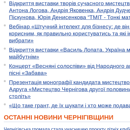
Відкриття виставки творів сучасного мистецтв
Антона Логова, Андрія Яковенка, Андрія Дудч
Піскунова, Юрія Денисенкова “ТМІТ - Тонкі мате
Вебінар «Штучний інтелект для бізнесу: де ві
корисним, як правильно користуватись та які 
вибрати»
Відкриття виставки «Василь Лопата. Україна м
майбутнім»
Концерт «Весняні солоспіви» від Народного 
пісні «Забава»
Презентація монографії кандидата мистецтво
Адруга «Мистецтво Чернігова другої половини 
століть»
«Що таке грант, де їх шукати і хто може пода
ОСТАННІ НОВИНИ ЧЕРНІГІВЩИНИ
Чернігівська громада стала учасницею проєкту літніх клуб