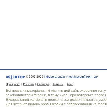
© 2005-2026
Інформ-агенція «Чернігівський монітор»
Про проект
|
Реклама
|
Партнери
|
Контакти
|
Архів
Всі права на матеріали, які містить цей сайт, охороняються у 
законодавством України, в тому числі, про авторське право і 
Використання матерiалiв monitor.cn.ua дозволяється за умов
Для iнтернет-видань обов'язковим є гiперпосилання на monito