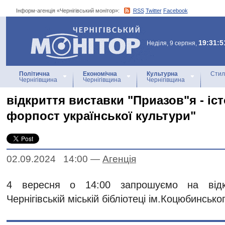
Інформ-агенція «Чернігівський монітор»:
RSS
Twitter
Facebook
Інформ-агенція
«Чернігівський монітор»
19:31:5
Неділя, 9 серпня,
Політична
Економічна
Культурна
Стил
Чернігівщина
Чернігівщина
Чернігівщина
відкриття виставки "Приазов"я - іс
форпост української культури"
02.09.2024 14:00
—
Агенцiя
4 вересня о 14:00 запрошуємо на відк
Чернігівській міській бібліотеці ім.Коцюбинсько