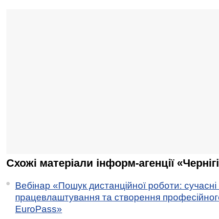
Схожі матеріали інформ-агенції «Черніг
Вебінар «Пошук дистанційної роботи: сучасні
працевлаштування та створення професійног
EuroPass»