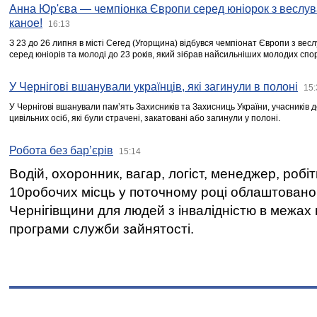
Анна Юр'єва — чемпіонка Європи серед юніорок з веслув
каное!
16:13
З 23 до 26 липня в місті Сегед (Угорщина) відбувся чемпіонат Європи з вес
серед юніорів та молоді до 23 років, який зібрав найсильніших молодих спо
У Чернігові вшанували українців, які загинули в полоні
15:
У Чернігові вшанували пам’ять Захисників та Захисниць України, учасників
цивільних осіб, які були страчені, закатовані або загинули у полоні.
Робота без бар’єрів
15:14
Водій, охоронник, вагар, логіст, менеджер, робі
10робочих місць у поточному році облаштован
Чернігівщини для людей з інвалідністю в межах
програми служби зайнятості.