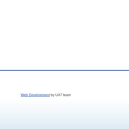
Web Development
by UA7 team