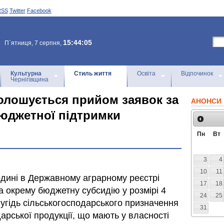
RSS
Twitter
Facebook
15:44:05
П`ятниця, 7 серпня,
Культурна
Стиль життя
Освіта
Відпочинок
Чернігівщина
голошується прийом заявок за
АНОНСИ 
юджетної підтримки
Пн
Вт
3
4
10
11
годині в Державному аграрному реєстрі
17
18
а окрему бюджетну субсидію у розмірі 4
24
25
 угідь сільськогосподарського призначення
31
арської продукції, що мають у власності