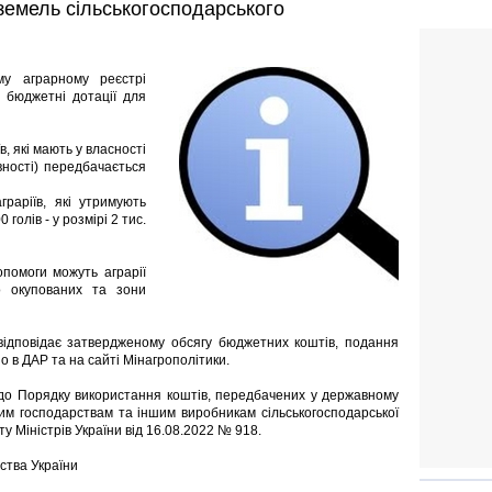
 земель сільськогосподарського
му аграрному реєстрі
 бюджетні дотації для
 які мають у власності
вності) передбачається
аріїв, які утримують
 голів - у розмірі 2 тис.
помоги можуть аграрії
во окупованих та зони
відповідає затвердженому обсягу бюджетних коштів, подання
 в ДАР та на сайті Мінагрополітики.
 до Порядку використання коштів, передбачених у державному
м господарствам та іншим виробникам сільськогосподарської
у Міністрів України від 16.08.2022 № 918.
ства України