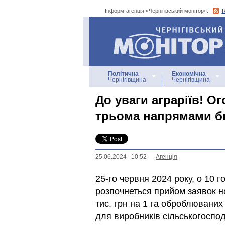
Інформ-агенція «Чернігівський монітор»:
Інформ-агенція
«Чернігівський монітор»
Політична
Економічна
Чернігівщина
Чернігівщина
До уваги аграріїв! О
трьома напрямами б
25.06.2024 10:52
—
Агенцiя
25-го червня 2024 року, о 10 
розпочнеться прийом заявок н
тис. грн на 1 га оброблюваних
для виробників сільськогоспод