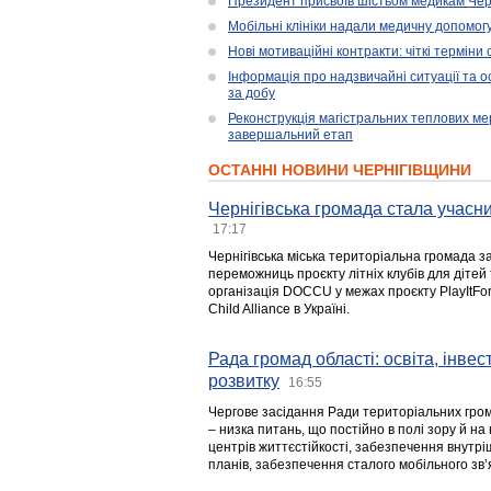
Президент присвоїв шістьом медикам Чер
Мобільні клініки надали медичну допомог
Нові мотиваційні контракти: чіткі терміни
Інформація про надзвичайні ситуації та ос
за добу
Реконструкція магістральних теплових ме
завершальний етап
ОСТАННІ НОВИНИ ЧЕРНІГІВЩИНИ
Чернігівська громада стала учасни
17:17
Чернігівська міська територіальна громада з
переможниць проєкту літніх клубів для дітей 
організація DOCCU у межах проєкту PlayItFo
Child Alliance в Україні.
Рада громад області: освіта, інве
розвитку
16:55
Чергове засідання Ради територіальних гром
– низка питань, що постійно в полі зору й на
центрів життєстійкості, забезпечення внутр
планів, забезпечення сталого мобільного зв’я