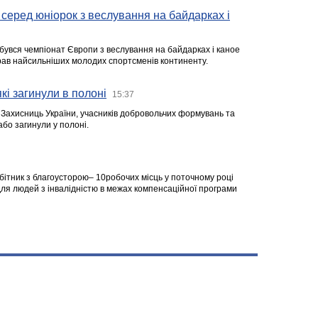
серед юніорок з веслування на байдарках і
ідбувся чемпіонат Європи з веслування на байдарках і каное
ібрав найсильніших молодих спортсменів континенту.
кі загинули в полоні
15:37
а Захисниць України, учасників добровольчих формувань та
 або загинули у полоні.
робітник з благоусторою– 10робочих місць у поточному році
я людей з інвалідністю в межах компенсаційної програми