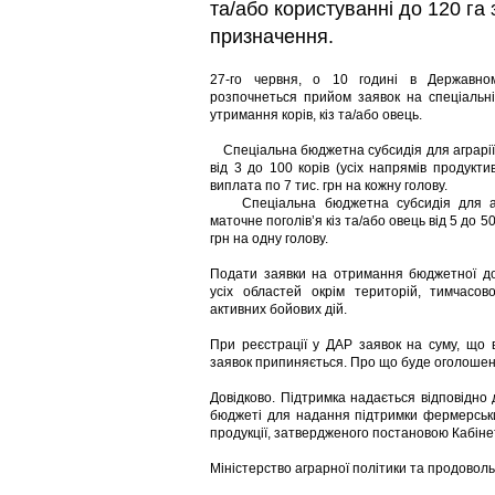
та/або користуванні до 120 га
призначення.
27-го червня, о 10 годині в Державно
розпочнеться прийом заявок на спеціальні
утримання корів, кіз та/або овець.
Спеціальна бюджетна субсидія для аграріїв,
від 3 до 100 корів (усіх напрямів продукти
виплата по 7 тис. грн на кожну голову.
Спеціальна бюджетна субсидія для агр
маточне поголів’я кіз та/або овець від 5 до 500
грн на одну голову.
Подати заявки на отримання бюджетної до
усіх областей окрім територій, тимчасо
активних бойових дій.
При реєстрації у ДАР заявок на суму, що 
заявок припиняється. Про що буде оголошено
Довідково. Підтримка надається відповідно
бюджеті для надання підтримки фермерськи
продукції, затвердженого постановою Кабінет
Міністерство аграрної політики та продоволь