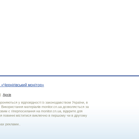
 «Чернігівський монітор»
|
Архів
хороняються у відповідності із законодавством України, в
. Використання матерiалiв monitor.cn.ua дозволяється за
вим є гiперпосилання на monitor.cn.ua, відкрите для
я повинні міститися виключно в першому чи в другому
вах реклами..