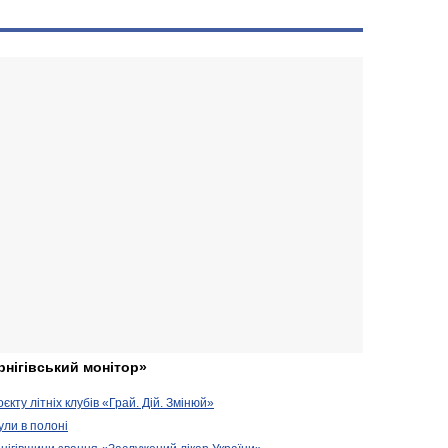
рнігівський монітор»
кту літніх клубів «Грай. Дій. Змінюй»
ули в полоні