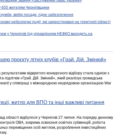
нігівщини звання «Заслужений лікар України»
у 655 жителям Чернігівщини
 служби, вибір посади, гідне забезпечення
новні небезпечні події, які зареєстровані на території області
реж у Чернігові під управлінням НЕФКО виходить на
цею проєкту літніх клубів «Грай. Дій. Змінюй»
а результатами відкритого конкурсного відбору стала однією з
та підлітків «Грай. Дій. Змінюй», який реалізує громадська
rward у співпраці з міжнародною неурядовою організацією War
стиції, житло для ВПО та інші важливі питання
ад області відбулося у Чернігові 27 липня. На порядку денному
 контролі ОВА, зокрема освоєння освітніх субвенцій, робота
ішньо переміщених осіб житлом, розроблення інвестиційних
зку.