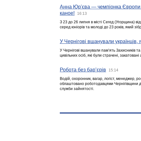
Анна Юр'єва — чемпіонка Європи 
каное!
16:13
З 23 до 26 липня в місті Сегед (Угорщина) в
серед юніорів та молоді до 23 років, який з
У Чернігові вшанували українців, я
У Чернігові вшанували пам’ять Захисників т
цивільних осіб, які були страчені, закатовані
Робота без бар’єрів
15:14
Водій, охоронник, вагар, логіст, менеджер, 
облаштовано роботодавцями Чернігівщини дл
служби зайнятості.