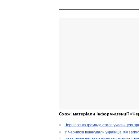
Схожі матеріали інформ-агенції «Че
Чернігівська громада стала учасницею проє
У Чернігові вшанували українців, які загин